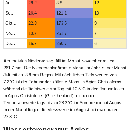
August
28.2
8.8
12
September
26.4
121.1
10
Oktober
22.8
173.5
9
November
19.7
261.7
7
Dezember
15.7
250.7
6
Am meisten Niederschlag fällt im Monat November mit ca.
261.7mm. Der Niederschlagärmste Monat im Jahr ist der Monat
Juli mit ca. 8.8mm Regen. Mit nächtlichen Tiefstwerten von
7.3°C ist der Februar der kälteste Monat in Agios Christoforos,
während die Tiefstwerte am Tag mit 10.5°C in den Januar fallen.
In Agios Christoforos (Griechenland) reichen die
Temperaturwerte tags bis zu 28.2°C im Sommermonat August.
In der Nacht liegen die Messwerte im August bei maximalen
23.8°C.
Wassertemperatur Agios