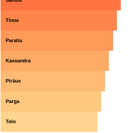
Samos
Tinos
Paralia
Kassandra
Piräus
Parga
Tolo