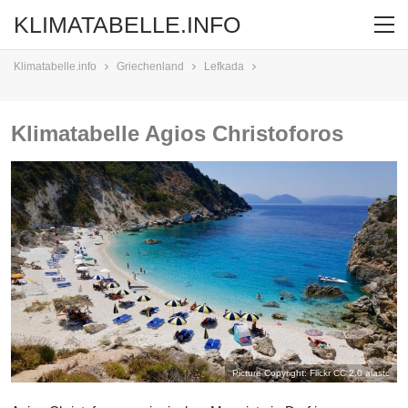
KLIMATABELLE.INFO
Klimatabelle.info
Griechenland
Lefkada
Klimatabelle Agios Christoforos
Picture Copyright: Flickr CC 2.0
alastc