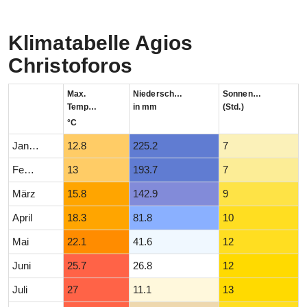
Klimatabelle Agios
Christoforos
Max.
Niederschlag
Sonnenstunden
Temperatur
in mm
(Std.)
°C
Januar
12.8
225.2
7
Februar
13
193.7
7
März
15.8
142.9
9
April
18.3
81.8
10
Mai
22.1
41.6
12
Juni
25.7
26.8
12
Juli
27
11.1
13