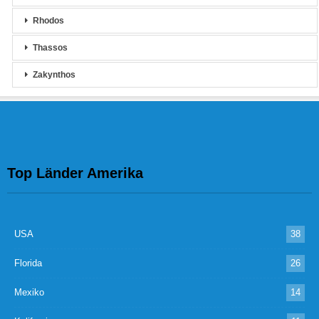
Rhodos
Thassos
Zakynthos
Top Länder Amerika
USA
38
Florida
26
Mexiko
14