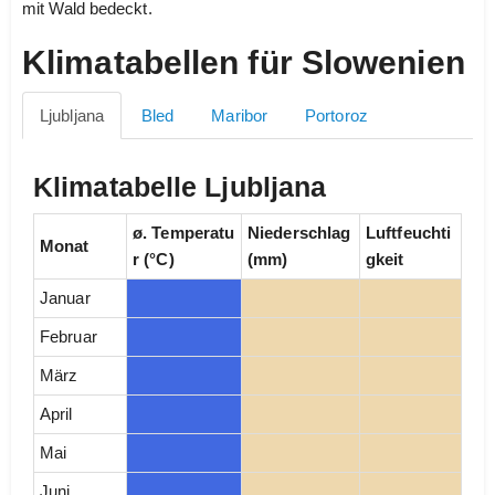
mit Wald bedeckt.
Klimatabellen für Slowenien
Ljubljana
Bled
Maribor
Portoroz
Klimatabelle Ljubljana
ø. Temperatu
Niederschlag
Luftfeuchti
Monat
r (°C)
(mm)
gkeit
Januar
Februar
März
April
Mai
Juni