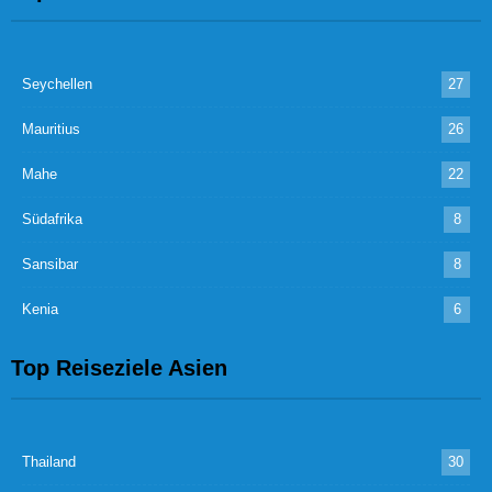
Seychellen
27
Mauritius
26
Mahe
22
Südafrika
8
Sansibar
8
Kenia
6
Top Reiseziele Asien
Thailand
30