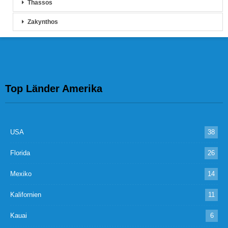
Thassos
Zakynthos
Top Länder Amerika
USA
38
Florida
26
Mexiko
14
Kalifornien
11
Kauai
6