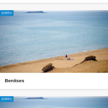
KORFU
Benitses
KORFU