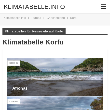
KLIMATABELLE.INFO
Klimatabelle.info
Europa
Griechenland
Korfu
Klimatabellen für Reiseziele auf Korfu
Klimatabelle Korfu
KORFU
Afionas
KORFU