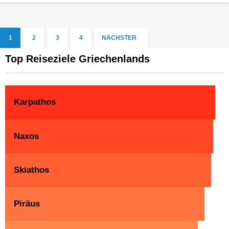
1
2
3
4
NÄCHSTER
Top Reiseziele Griechenlands
Karpathos
Naxos
Skiathos
Piräus