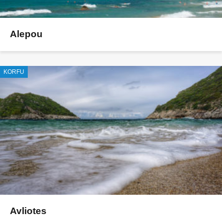
Alepou
KORFU
Avliotes