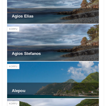
Agios Elias
KORFU
Agios Stefanos
KORFU
Alepou
KORFU