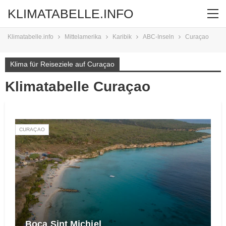
KLIMATABELLE.INFO
Klimatabelle.info
Mittelamerika
Karibik
ABC-Inseln
Curaçao
Klima für Reiseziele auf Curaçao
Klimatabelle Curaçao
CURAÇAO
Boca Sint Michiel