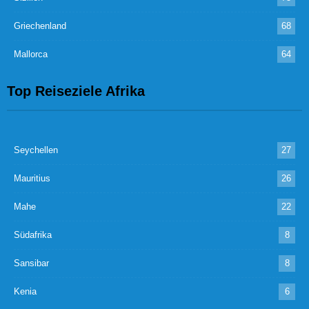
Griechenland
68
Mallorca
64
Top Reiseziele Afrika
Seychellen
27
Mauritius
26
Mahe
22
Südafrika
8
Sansibar
8
Kenia
6