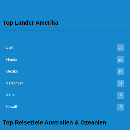
Top Länder Amerika
USA
38
Florida
26
Mexiko
14
Kalifornien
11
Kauai
6
Hawaii
3
Top Reiseziele Australien & Ozeanien