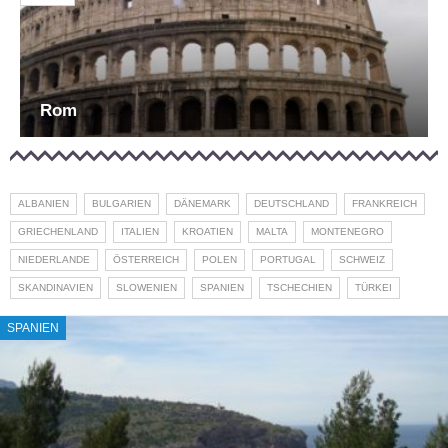
Rom
ALBANIEN
BULGARIEN
DÄNEMARK
DEUTSCHLAND
FRANKREICH
GRIECHENLAND
ITALIEN
KROATIEN
MALTA
MONTENEGRO
NIEDERLANDE
ÖSTERREICH
POLEN
PORTUGAL
SCHWEIZ
SKANDINAVIEN
SLOWENIEN
SPANIEN
TSCHECHIEN
TÜRKEI
SPANIEN