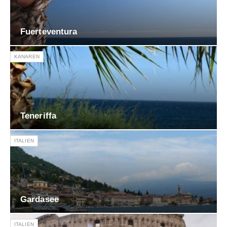
Fuerteventura
KANAREN
Teneriffa
ITALIEN
Gardasee
ITALIEN