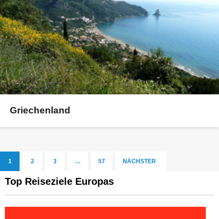
Griechenland
1
2
3
…
57
NÄCHSTER
Top Reiseziele Europas