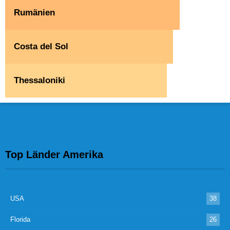
Rumänien
Costa del Sol
Thessaloniki
Top Länder Amerika
USA
38
Florida
26