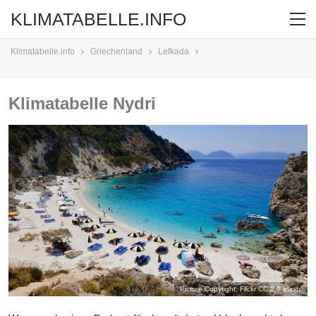
KLIMATABELLE.INFO
Klimatabelle.info
Griechenland
Lefkada
Klimatabelle Nydri
Picture Copyright: Flickr CC 2.0
alastc