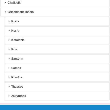
Chalkidiki
Griechische Inseln
Kreta
Korfu
Kefalonia
Kos
Santorin
Samos
Rhodos
Thassos
Zakynthos