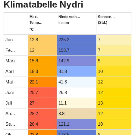
Klimatabelle Nydri
Max.
Niederschlag
Sonnenstunden
Temperatur
in mm
(Std.)
°C
Januar
12.8
225.2
7
Februar
13
193.7
7
März
15.8
142.9
9
April
18.3
81.8
10
Mai
22.1
41.6
12
Juni
25.7
26.8
12
Juli
27
11.1
13
August
28.2
8.8
12
September
26.4
121.1
10
Oktober
22.8
173.5
9