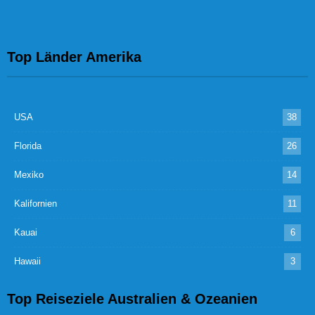
Top Länder Amerika
USA
38
Florida
26
Mexiko
14
Kalifornien
11
Kauai
6
Hawaii
3
Top Reiseziele Australien & Ozeanien