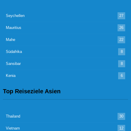
Seychellen
27
Mauritius
26
Mahe
22
Südafrika
8
Sansibar
8
Kenia
6
Top Reiseziele Asien
Thailand
30
Vietnam
12