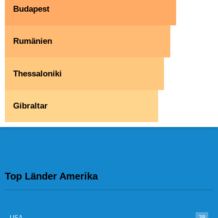
Budapest
Rumänien
Thessaloniki
Gibraltar
Top Länder Amerika
USA
38