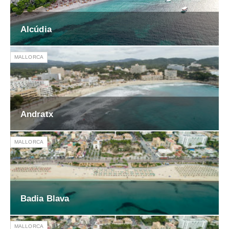
Alcúdia
MALLORCA
Andratx
MALLORCA
Badia Blava
MALLORCA