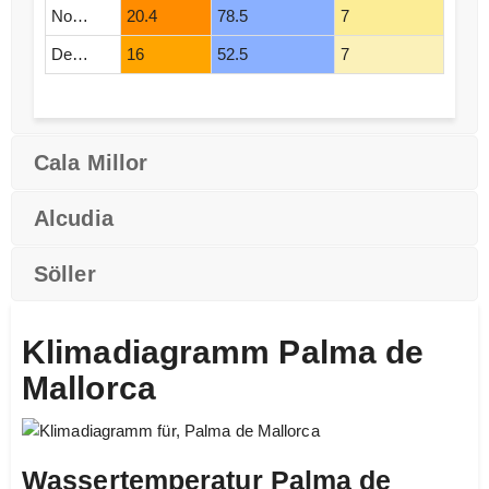
November
20.4
78.5
7
Dezember
16
52.5
7
Cala Millor
Alcudia
Söller
Klimadiagramm Palma de
Mallorca
Wassertemperatur Palma de