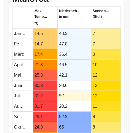
Max.
Niederschlag
Sonnenstunden
Temperatur
in mm
(Std.)
°C
Januar
14.5
40.9
7
Februar
14.7
47.8
7
März
17.4
36.4
9
April
21.3
46.5
10
Mai
25.3
42.1
12
Juni
30.3
20.6
13
Juli
31.2
9.1
12
August
31.7
20.2
11
September
29.1
52.9
9
Oktober
24.9
65
8