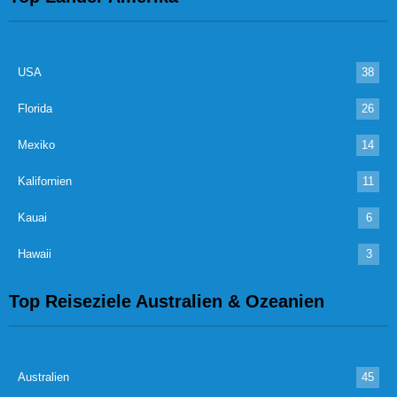
USA
38
Florida
26
Mexiko
14
Kalifornien
11
Kauai
6
Hawaii
3
Top Reiseziele Australien & Ozeanien
Australien
45