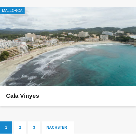
MALLORCA
Cala Vinyes
1
2
3
NÄCHSTER