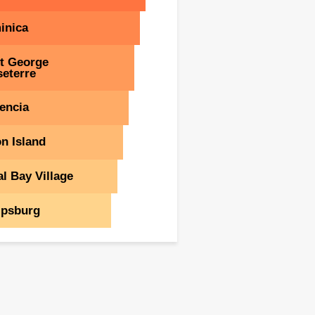
inica
t George
eterre
encia
n Island
l Bay Village
ipsburg