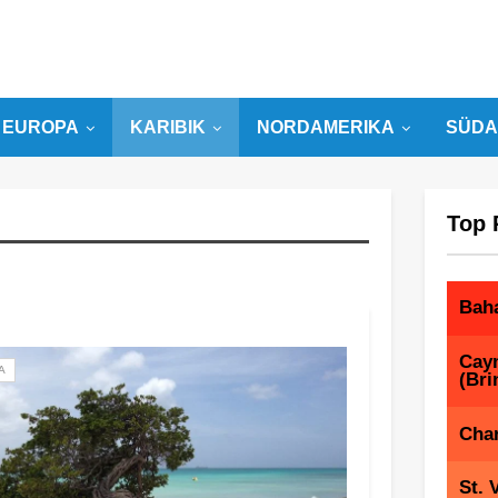
EUROPA
KARIBIK
NORDAMERIKA
SÜDA
Top 
Bah
Cay
A
(Bri
Char
St. 