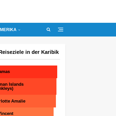
MERIKA
Reiseziele in der Karibik
amas
man Islands
nkleys)
lotte Amalie
Vincent