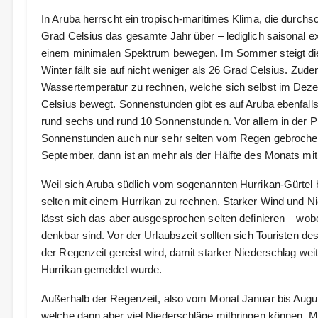
In Aruba herrscht ein tropisch-maritimes Klima, die durchsc
Grad Celsius das gesamte Jahr über – lediglich saisonal ex
einem minimalen Spektrum bewegen. Im Sommer steigt die
Winter fällt sie auf nicht weniger als 26 Grad Celsius. Zud
Wassertemperatur zu rechnen, welche sich selbst im Deze
Celsius bewegt. Sonnenstunden gibt es auf Aruba ebenfall
rund sechs und rund 10 Sonnenstunden. Vor allem in der 
Sonnenstunden auch nur sehr selten vom Regen gebrochen
September, dann ist an mehr als der Hälfte des Monats mi
Weil sich Aruba südlich vom sogenannten Hurrikan-Gürtel be
selten mit einem Hurrikan zu rechnen. Starker Wind und Ni
lässt sich das aber ausgesprochen selten definieren – wo
denkbar sind. Vor der Urlaubszeit sollten sich Touristen d
der Regenzeit gereist wird, damit starker Niederschlag wei
Hurrikan gemeldet wurde.
Außerhalb der Regenzeit, also vom Monat Januar bis August,
welche dann aber viel Niederschläge mitbringen können. Mi