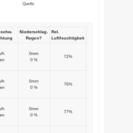
Quelle:
schw.
Niederschlag.
Rel.
chtung
Regen?
Luftfeuchtigkeit
/h
0mm
72%
en
0 %
/h
0mm
76%
en
0 %
/h
0mm
77%
en
0 %