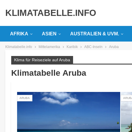
KLIMATABELLE.INFO
AFRIKA
ASIEN
AUSTRALIEN & UVM.
Klimatabelle.info
Mittelamerika
Karibik
ABC-Inseln
Aruba
Klima für Reiseziele auf Aruba
Klimatabelle Aruba
ARUBA
ARUB