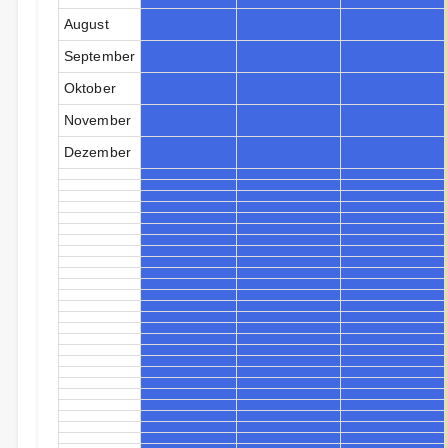
August
September
Oktober
November
Dezember