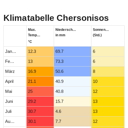
Klimatabelle Chersonisos
Max.
Niederschlag
Sonnenstunden
Temperatur
in mm
(Std.)
°C
Januar
12.3
69.7
6
Februar
13
73.3
6
März
16.9
50.6
8
April
21.1
40.9
10
Mai
25
40.8
12
Juni
29.2
15.7
13
Juli
30.7
4.6
13
August
30.1
7.7
12