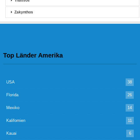
Thassos
Zakynthos
Top Länder Amerika
USA
38
Florida
26
Mexiko
14
Kalifornien
11
Kauai
6