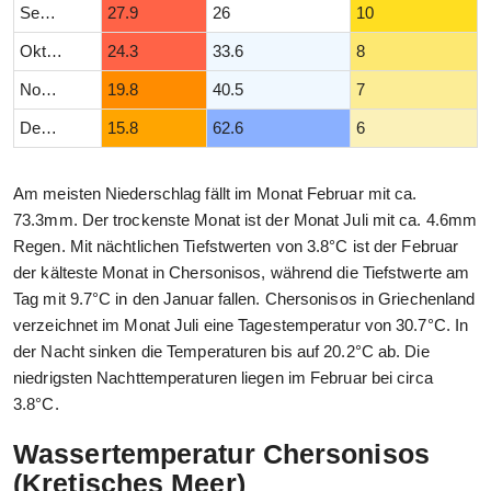
September
27.9
26
10
Oktober
24.3
33.6
8
November
19.8
40.5
7
Dezember
15.8
62.6
6
Am meisten Niederschlag fällt im Monat Februar mit ca.
73.3mm. Der trockenste Monat ist der Monat Juli mit ca. 4.6mm
Regen. Mit nächtlichen Tiefstwerten von 3.8°C ist der Februar
der kälteste Monat in Chersonisos, während die Tiefstwerte am
Tag mit 9.7°C in den Januar fallen. Chersonisos in Griechenland
verzeichnet im Monat Juli eine Tagestemperatur von 30.7°C. In
der Nacht sinken die Temperaturen bis auf 20.2°C ab. Die
niedrigsten Nachttemperaturen liegen im Februar bei circa
3.8°C.
Wassertemperatur Chersonisos
(Kretisches Meer)