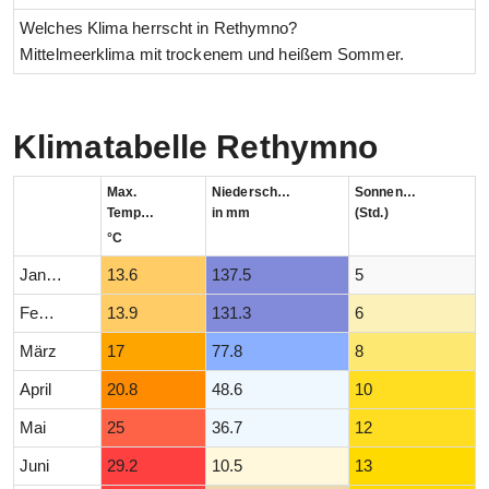
Welches Klima herrscht in Rethymno?
Mittelmeerklima mit trockenem und heißem Sommer.
Klimatabelle Rethymno
Max.
Niederschlag
Sonnenstunden
Temperatur
in mm
(Std.)
°C
Januar
13.6
137.5
5
Februar
13.9
131.3
6
März
17
77.8
8
April
20.8
48.6
10
Mai
25
36.7
12
Juni
29.2
10.5
13