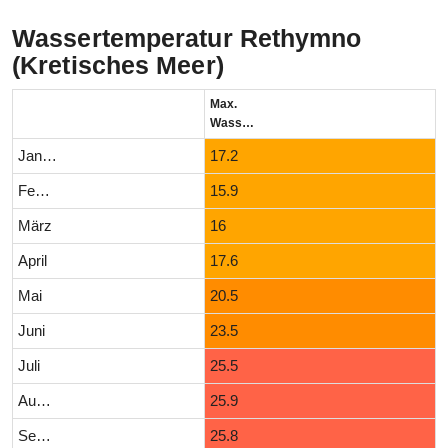
Wassertemperatur Rethymno
(Kretisches Meer)
Max.
Wassertemperatur (°C)
Januar
17.2
Februar
15.9
März
16
April
17.6
Mai
20.5
Juni
23.5
Juli
25.5
August
25.9
September
25.8