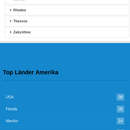
Rhodos
Thassos
Zakynthos
Top Länder Amerika
USA
38
Florida
26
Mexiko
14