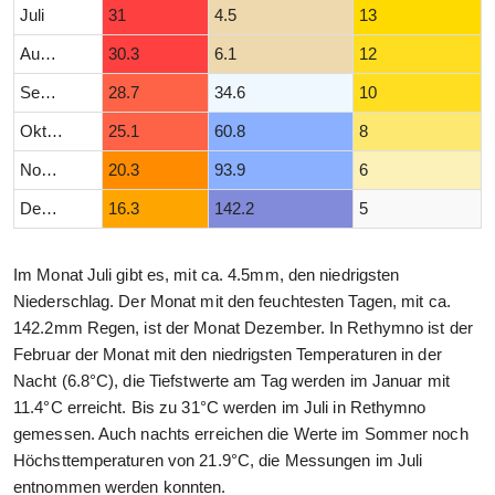
Juli
31
4.5
13
August
30.3
6.1
12
September
28.7
34.6
10
Oktober
25.1
60.8
8
November
20.3
93.9
6
Dezember
16.3
142.2
5
Im Monat Juli gibt es, mit ca. 4.5mm, den niedrigsten
Niederschlag. Der Monat mit den feuchtesten Tagen, mit ca.
142.2mm Regen, ist der Monat Dezember. In Rethymno ist der
Februar der Monat mit den niedrigsten Temperaturen in der
Nacht (6.8°C), die Tiefstwerte am Tag werden im Januar mit
11.4°C erreicht. Bis zu 31°C werden im Juli in Rethymno
gemessen. Auch nachts erreichen die Werte im Sommer noch
Höchsttemperaturen von 21.9°C, die Messungen im Juli
entnommen werden konnten.