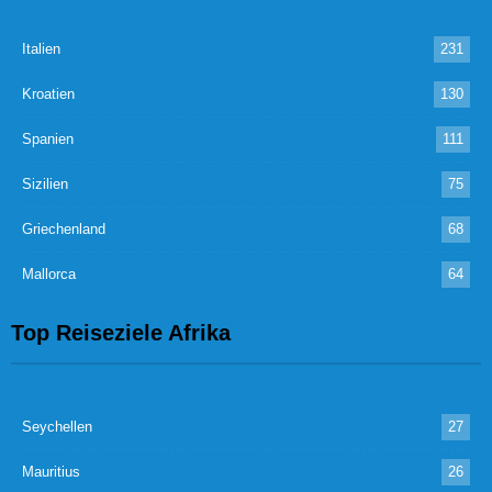
Italien
231
Kroatien
130
Spanien
111
Sizilien
75
Griechenland
68
Mallorca
64
Top Reiseziele Afrika
Seychellen
27
Mauritius
26