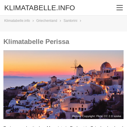
KLIMATABELLE.INFO
Klimatabelle.info
Griechenland
Santorini
Klimatabelle Perissa
Picture Copyright: Flickr CC 2.0
szeke