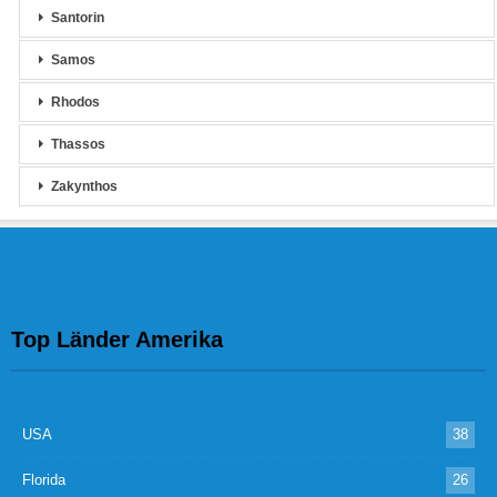
Santorin
Samos
Rhodos
Thassos
Zakynthos
Top Länder Amerika
USA
38
Florida
26