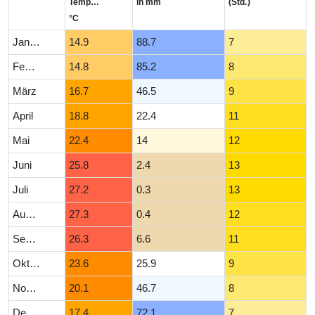
Temperatur
in mm
(Std.)
°C
Januar
14.9
88.7
7
Februar
14.8
85.2
8
März
16.7
46.5
9
April
18.8
22.4
11
Mai
22.4
14
12
Juni
25.8
2.4
13
Juli
27.2
0.3
13
August
27.3
0.4
12
September
26.3
6.6
11
Oktober
23.6
25.9
9
November
20.1
46.7
8
Dezember
17.4
72.1
7