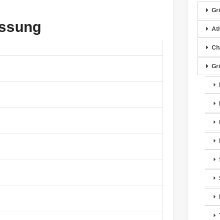
Gr
assung
At
Cha
Gr