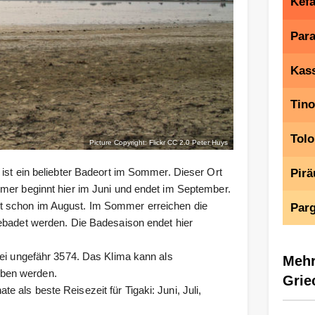
Kefa
Para
Kas
Tin
Tolo
Picture Copyright: Flickr CC 2.0
Peter Huys
ist ein beliebter Badeort im Sommer. Dieser Ort
Pirä
mer beginnt hier im Juni und endet im September.
t schon im August. Im Sommer erreichen die
Par
gebadet werden. Die Badesaison endet hier
bei ungefähr 3574. Das Klima kann als
Mehr
eben werden.
Grie
als beste Reisezeit für Tigaki: Juni, Juli,