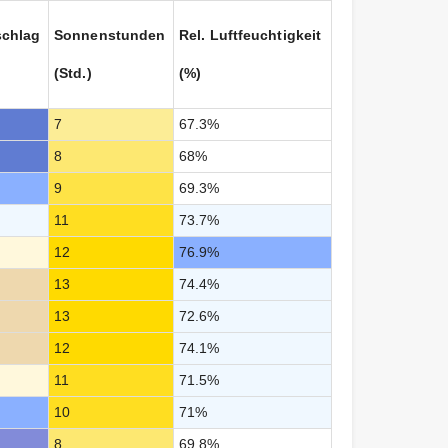
schlag
Sonnenstunden
Rel. Luftfeuchtigkeit
(Std.)
(%)
7
67.3%
8
68%
9
69.3%
11
73.7%
12
76.9%
13
74.4%
13
72.6%
12
74.1%
11
71.5%
10
71%
8
69.8%