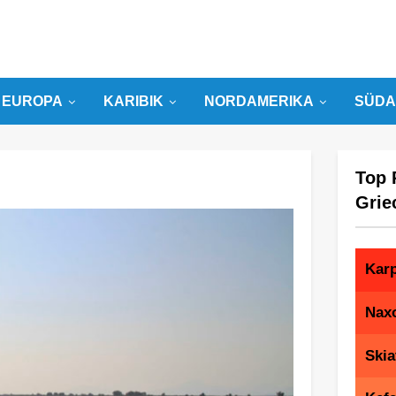
EUROPA
KARIBIK
NORDAMERIKA
SÜDA
Top 
Grie
Kar
Nax
Skia