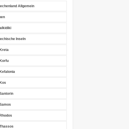
iechenland Allgemein
hen
lkidiki
iechische Inseln
Kreta
Korfu
Kefalonia
Kos
Santorin
Samos
Rhodos
Thassos