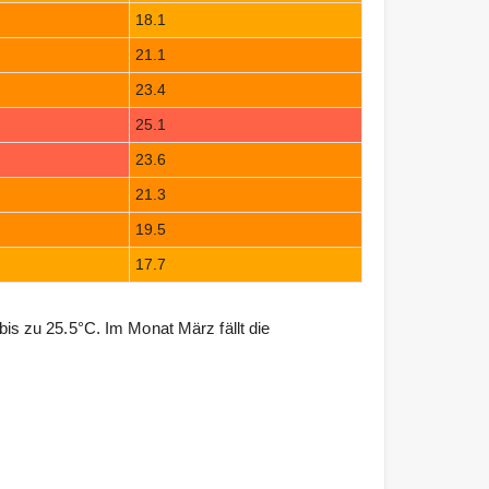
18.1
21.1
23.4
25.1
23.6
21.3
19.5
17.7
 zu 25.5°C. Im Monat März fällt die