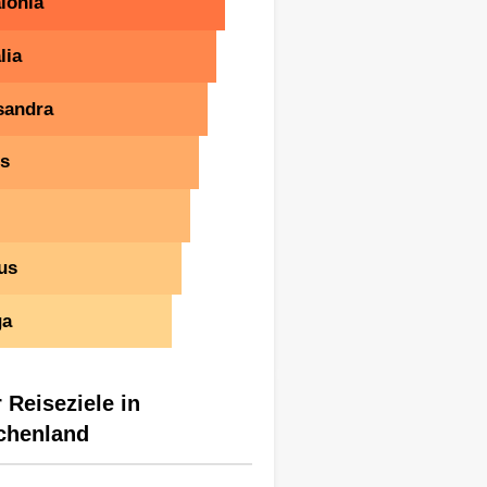
lonia
lia
sandra
os
us
ga
 Reiseziele in
chenland