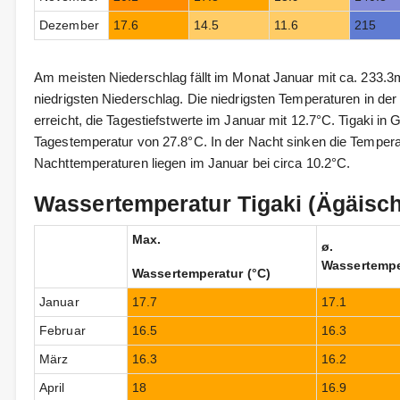
Dezember
17.6
14.5
11.6
215
Am meisten Niederschlag fällt im Monat Januar mit ca. 233.3m
niedrigsten Niederschlag. Die niedrigsten Temperaturen in der
erreicht, die Tagestiefstwerte im Januar mit 12.7°C. Tigaki i
Tagestemperatur von 27.8°C. In der Nacht sinken die Temperat
Nachttemperaturen liegen im Januar bei circa 10.2°C.
Wassertemperatur Tigaki (Ägäisc
Max.
ø.
Wassertempe
Wassertemperatur (°C)
Januar
17.7
17.1
Februar
16.5
16.3
März
16.3
16.2
April
18
16.9