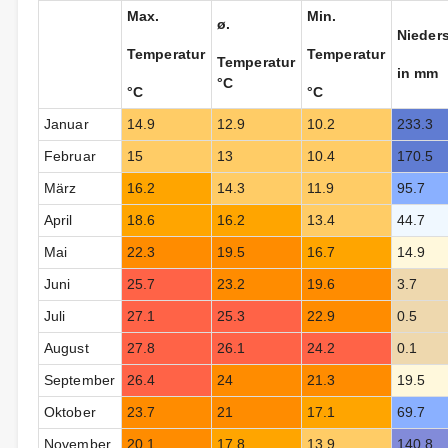
Max.
Min.
ø.
Nieder
Temperatur
Temperatur
Temperatur
in mm
°C
°C
°C
Januar
14.9
12.9
10.2
233.3
Februar
15
13
10.4
170.5
März
16.2
14.3
11.9
95.7
April
18.6
16.2
13.4
44.7
Mai
22.3
19.5
16.7
14.9
Juni
25.7
23.2
19.6
3.7
Juli
27.1
25.3
22.9
0.5
August
27.8
26.1
24.2
0.1
September
26.4
24
21.3
19.5
Oktober
23.7
21
17.1
69.7
November
20.1
17.8
13.9
140.8