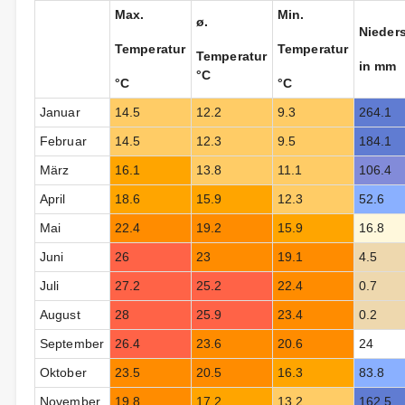
Max.
Min.
ø.
Nieder
Temperatur
Temperatur
Temperatur
in mm
°C
°C
°C
Januar
14.5
12.2
9.3
264.1
Februar
14.5
12.3
9.5
184.1
März
16.1
13.8
11.1
106.4
April
18.6
15.9
12.3
52.6
Mai
22.4
19.2
15.9
16.8
Juni
26
23
19.1
4.5
Juli
27.2
25.2
22.4
0.7
August
28
25.9
23.4
0.2
September
26.4
23.6
20.6
24
Oktober
23.5
20.5
16.3
83.8
November
19.8
17.2
13.2
162.5