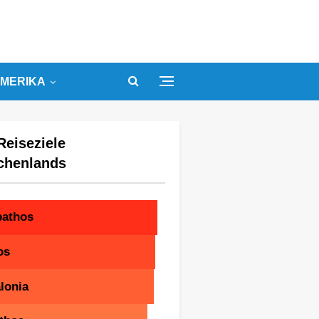
MERIKA
Reiseziele
chenlands
pathos
os
lonia