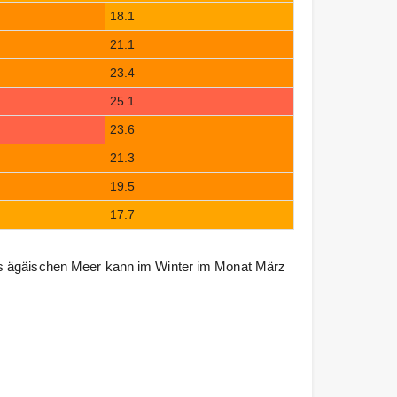
18.1
21.1
23.4
25.1
23.6
21.3
19.5
17.7
as ägäischen Meer kann im Winter im Monat März