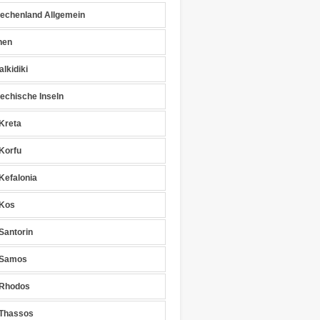
iechenland Allgemein
hen
lkidiki
iechische Inseln
Kreta
Korfu
Kefalonia
Kos
Santorin
Samos
Rhodos
Thassos