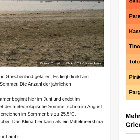
Skia
Para
Kas
Tin
Tolo
Picture Copyright: Flickr CC 2.0
Peter Huys
n Griechenland gefallen. Es liegt direkt am
Pirä
ommer. Die Anzahl der jährlichen
Par
mmer beginnt hier im Juni und endet im
t der meteorologische Sommer schon im August
 erreichen im Sommer bis zu 25.5°C.
Mehr
ober. Das Klima hier kann als ein Mittelmeerklima
Grie
für Lambi.