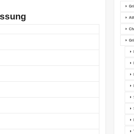
Gr
assung
At
Cha
Gr