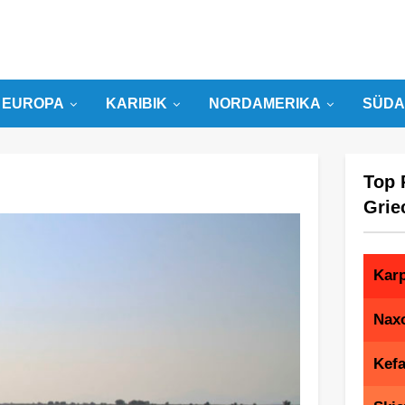
EUROPA
KARIBIK
NORDAMERIKA
SÜDA
Top 
Grie
Kar
Nax
Kefa