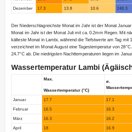
Dezember
17.3
13.8
10.6
240.3
Der Niederschlagreichste Monat im Jahr ist der Monat Janua
Monat im Jahr ist der Monat Juli mit ca. 0.2mm Regen. Mit näc
kälteste Monat in Lambi, während die Tiefstwerte am Tag mit 1
verzeichnet im Monat August eine Tagestemperatur von 28°C. 
24.7°C ab. Die niedrigsten Nachttemperaturen liegen im Januar
Wassertemperatur Lambi (Ägäisc
Max.
ø.
Wassertempe
Wassertemperatur (°C)
Januar
17.7
17.1
Februar
16.5
16.3
März
16.3
16.2
April
18
16.9