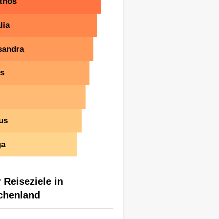
thos
lia
sandra
os
us
ga
 Reiseziele in
chenland