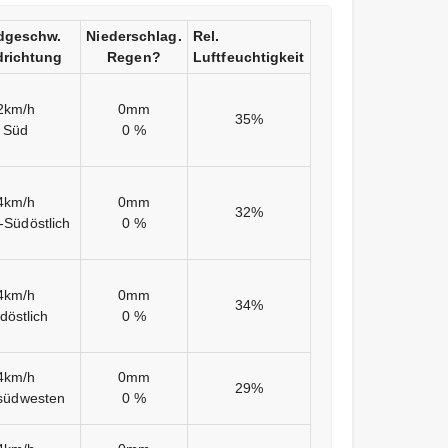
dgeschw.
Niederschlag.
Rel.
richtung
Regen?
Luftfeuchtigkeit
2km/h
0mm
35%
Süd
0 %
4km/h
0mm
32%
-Südöstlich
0 %
4km/h
0mm
34%
döstlich
0 %
4km/h
0mm
29%
südwesten
0 %