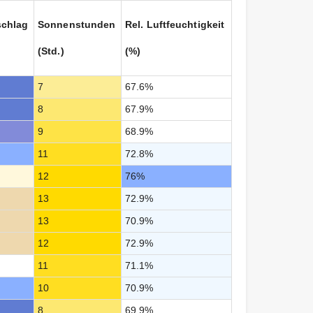
schlag
Sonnenstunden
Rel. Luftfeuchtigkeit
(Std.)
(%)
7
67.6%
8
67.9%
9
68.9%
11
72.8%
12
76%
13
72.9%
13
70.9%
12
72.9%
11
71.1%
10
70.9%
8
69.9%