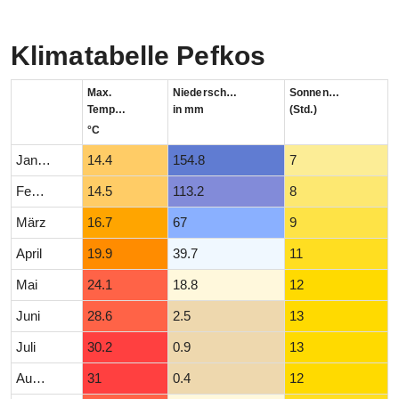
Klimatabelle Pefkos
Max.
Niederschlag
Sonnenstunden
Temperatur
in mm
(Std.)
°C
Januar
14.4
154.8
7
Februar
14.5
113.2
8
März
16.7
67
9
April
19.9
39.7
11
Mai
24.1
18.8
12
Juni
28.6
2.5
13
Juli
30.2
0.9
13
August
31
0.4
12