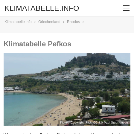
KLIMATABELLE.INFO
Klimatabelle.info
Griechenland
Rhodos
Klimatabelle Pefkos
Picture Copyright: Flickr CC 2.0
Paul Stephenson