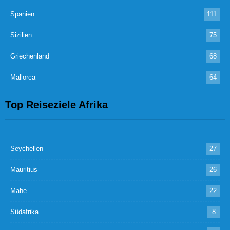
Spanien
111
Sizilien
75
Griechenland
68
Mallorca
64
Top Reiseziele Afrika
Seychellen
27
Mauritius
26
Mahe
22
Südafrika
8