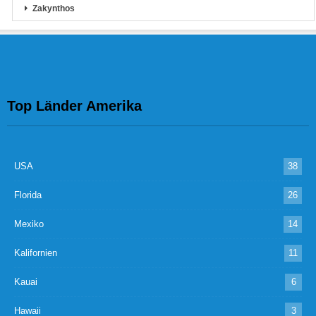
Zakynthos
Top Länder Amerika
USA
38
Florida
26
Mexiko
14
Kalifornien
11
Kauai
6
Hawaii
3