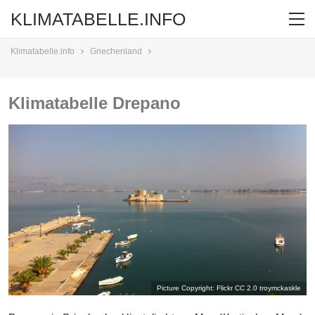
KLIMATABELLE.INFO
Klimatabelle.info
Griechenland
Klimatabelle Drepano
Picture Copyright: Flickr CC 2.0
troymckaskle