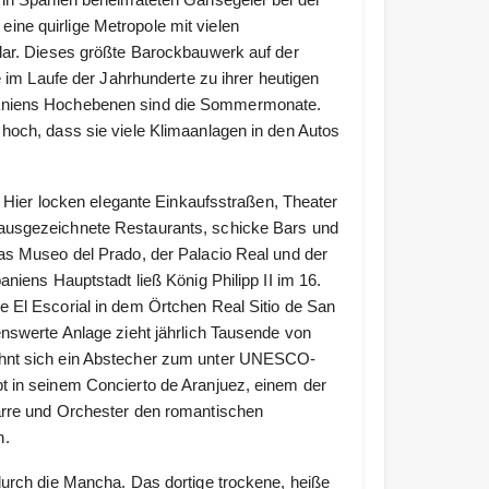
ne quirlige Metropole mit vielen
ilar. Dieses größte Barockbauwerk auf der
e im Laufe der Jahrhunderte zu ihrer heutigen
paniens Hochebenen sind die Sommermonate.
hoch, dass sie viele Klimaanlagen in den Autos
. Hier locken elegante Einkaufsstraßen, Theater
ausgezeichnete Restaurants, schicke Bars und
as Museo del Prado, der Palacio Real und der
niens Hauptstadt ließ König Philipp II im 16.
 El Escorial in dem Örtchen Real Sitio de San
enswerte Anlage zieht jährlich Tausende von
ohnt sich ein Abstecher zum unter UNESCO-
t in seinem Concierto de Aranjuez, einem der
arre und Orchester den romantischen
n.
durch die Mancha. Das dortige trockene, heiße