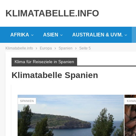
KLIMATABELLE.INFO
AFRIKA
ASIEN
AUSTRALIEN & UVM.
Klimatabelle.info
Europa
Spanien
Seite 5
Klima für Reiseziele in Spanien
Klimatabelle Spanien
SPANIEN
KANA