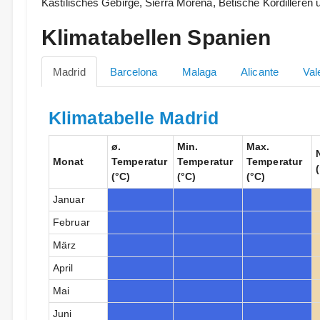
Kastilisches Gebirge, Sierra Morena, Betische Kordilleren
Klimatabellen Spanien
Madrid
Barcelona
Malaga
Alicante
Val
Klimatabelle Madrid
ø.
Min.
Max.
Monat
Temperatur
Temperatur
Temperatur
(°C)
(°C)
(°C)
Januar
Februar
März
April
Mai
Juni