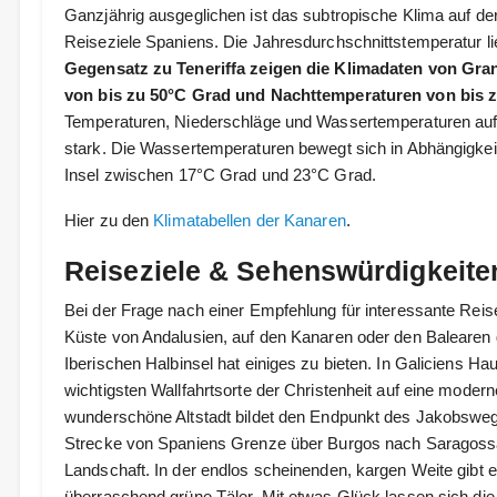
Ganzjährig ausgeglichen ist das subtropische Klima auf der 
Reiseziele Spaniens. Die Jahresdurchschnittstemperatur li
Gegensatz zu Teneriffa zeigen die Klimadaten von Gra
von bis zu 50°C Grad und Nachttemperaturen von bis 
Temperaturen, Niederschläge und Wassertemperaturen auf 
stark. Die Wassertemperaturen bewegt sich in Abhängigkeit
Insel zwischen 17°C Grad und 23°C Grad.
Hier zu den
Klimatabellen der Kanaren
.
Reiseziele & Sehenswürdigkeite
Bei der Frage nach einer Empfehlung für interessante Reise
Küste von Andalusien, auf den Kanaren oder den Balearen
Iberischen Halbinsel hat einiges zu bieten. In Galiciens Hau
wichtigsten Wallfahrtsorte der Christenheit auf eine moder
wunderschöne Altstadt bildet den Endpunkt des Jakobswe
Strecke von Spaniens Grenze über Burgos nach Saragossa f
Landschaft. In der endlos scheinenden, kargen Weite gibt e
überraschend grüne Täler. Mit etwas Glück lassen sich die