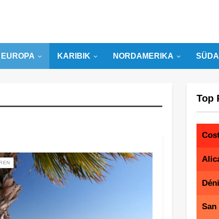
EUROPA
KARIBIK
NORDAMERIKA
SÜDA
Top 
Cost
Alic
REN
Dén
San 