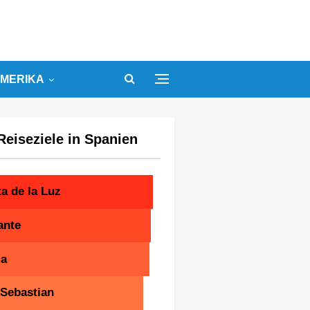
MERIKA
Reiseziele in Spanien
a de la Luz
ante
ia
Sebastian