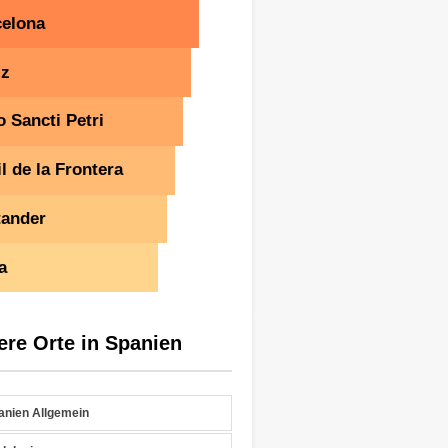
celona
iz
 Sancti Petri
l de la Frontera
tander
a
ere Orte in Spanien
anien Allgemein