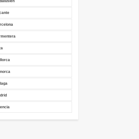
dalusien
icante
rcelona
rmentera
za
llorca
norca
laga
drid
lencia