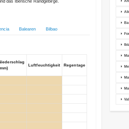
 und das Iberische Randgebirge.
An
Al
Ba
encia
Balearen
Bilbao
Fo
Ibi
Ma
Niederschlag
Luftfeuchtigkeit
Regentage
Me
(mm)
Ma
Ma
Va