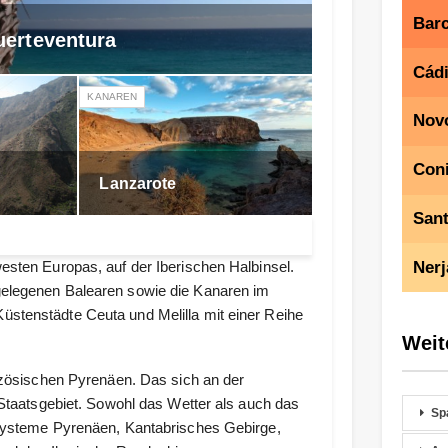
Bar
uerteventura
Cád
KANAREN
Novo
Coni
Lanzarote
San
Nerj
esten Europas, auf der Iberischen Halbinsel.
gelegenen Balearen sowie die Kanaren im
stenstädte Ceuta und Melilla mit einer Reihe
Weit
anzösischen Pyrenäen. Das sich an der
 Staatsgebiet. Sowohl das Wetter als auch das
Sp
ssysteme Pyrenäen, Kantabrisches Gebirge,