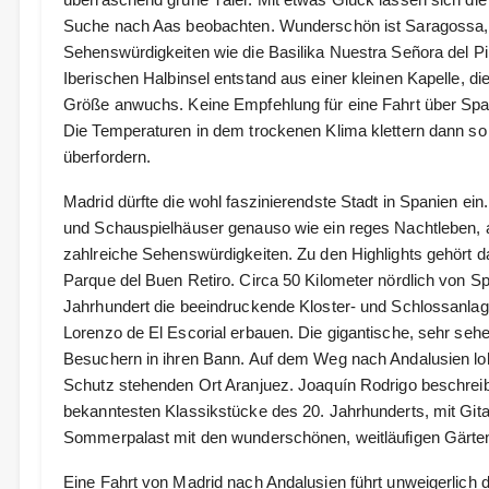
Suche nach Aas beobachten. Wunderschön ist Saragossa, ei
Sehenswürdigkeiten wie die Basilika Nuestra Señora del P
Iberischen Halbinsel entstand aus einer kleinen Kapelle, di
Größe anwuchs. Keine Empfehlung für eine Fahrt über S
Die Temperaturen in dem trockenen Klima klettern dann so 
überfordern.
Madrid dürfte die wohl faszinierendste Stadt in Spanien ein
und Schauspielhäuser genauso wie ein reges Nachtleben, 
zahlreiche Sehenswürdigkeiten. Zu den Highlights gehört d
Parque del Buen Retiro. Circa 50 Kilometer nördlich von Spa
Jahrhundert die beeindruckende Kloster- und Schlossanlage
Lorenzo de El Escorial erbauen. Die gigantische, sehr seh
Besuchern in ihren Bann. Auf dem Weg nach Andalusien l
Schutz stehenden Ort Aranjuez. Joaquín Rodrigo beschreib
bekanntesten Klassikstücke des 20. Jahrhunderts, mit Git
Sommerpalast mit den wunderschönen, weitläufigen Gärte
Eine Fahrt von Madrid nach Andalusien führt unweigerlich 