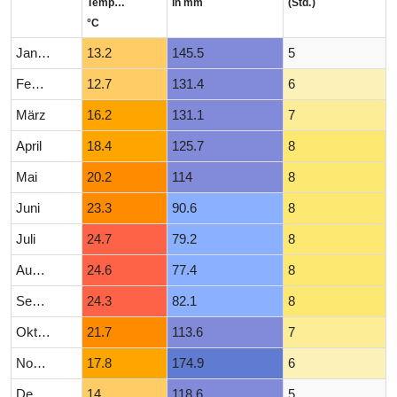
Temperatur
in mm
(Std.)
°C
Januar
13.2
145.5
5
Februar
12.7
131.4
6
März
16.2
131.1
7
April
18.4
125.7
8
Mai
20.2
114
8
Juni
23.3
90.6
8
Juli
24.7
79.2
8
August
24.6
77.4
8
September
24.3
82.1
8
Oktober
21.7
113.6
7
November
17.8
174.9
6
Dezember
14
118.6
5