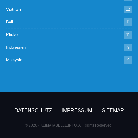
Vietnam
12
Bali
11
Phuket
11
Indonesien
9
Malaysia
9
DATENSCHUTZ
IMPRESSUM
SITEMAP
© 2026 - KLIMATABELLE.INFO. All Rights Reserved.