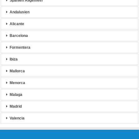
Spanien Allgemein
Andalusien
Alicante
Barcelona
Formentera
Ibiza
Mallorca
Menorca
Malaga
Madrid
Valencia