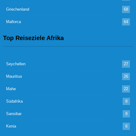
Griechenland
68
Mallorca
64
Top Reiseziele Afrika
Seychellen
27
Mauritius
26
Mahe
22
Südafrika
8
Sansibar
8
Kenia
6