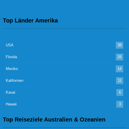
Top Länder Amerika
USA
38
Florida
26
Mexiko
14
Kalifornien
11
Kauai
6
Hawaii
3
Top Reiseziele Australien & Ozeanien