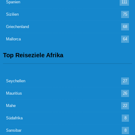
Spanien
111
Sizilien
75
Griechenland
68
Mallorca
64
Top Reiseziele Afrika
Seychellen
27
Mauritius
26
Mahe
22
Südafrika
8
Sansibar
8