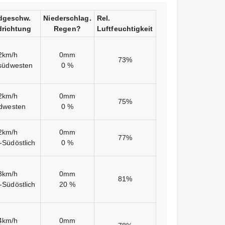
dgeschw.
Niederschlag.
Rel.
richtung
Regen?
Luftfeuchtigkeit
2km/h
0mm
73%
südwesten
0 %
2km/h
0mm
75%
dwesten
0 %
2km/h
0mm
77%
-Südöstlich
0 %
3km/h
0mm
81%
-Südöstlich
20 %
4km/h
0mm