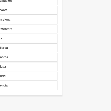
dalusien
icante
rcelona
rmentera
za
llorca
norca
laga
drid
lencia