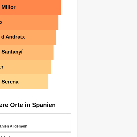
 Millor
o
 d Andratx
 Santanyí
er
 Serena
ere Orte in Spanien
anien Allgemein