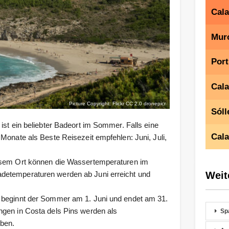
Cala
Mur
Port
Cala
Picture Copyright: Flickr CC 2.0
dronepicr
Sóll
ist ein beliebter Badeort im Sommer. Falls eine
Cala
Monate als Beste Reisezeit empfehlen: Juni, Juli,
iesem Ort können die Wassertemperaturen im
Weit
detemperaturen werden ab Juni erreicht und
l beginnt der Sommer am 1. Juni und endet am 31.
ngen in Costa dels Pins werden als
Sp
ben.