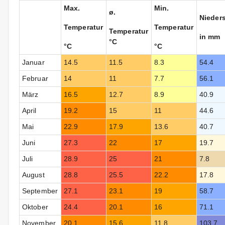
Max.
Min.
ø.
Nieder
Temperatur
Temperatur
Temperatur
in mm
°C
°C
°C
Januar
14.5
11.5
8.3
54.4
Februar
14
11
7.7
56.1
März
16.5
12.7
8.9
40.9
April
19.2
15
11
44.6
Mai
22.9
17.9
13.6
40.7
Juni
27.3
22
17
19.7
Juli
28.9
25
21
7.8
August
28.8
25.5
22.2
17.8
September
27.1
23.1
19
58.7
Oktober
24.4
20.1
16
71.1
November
20.1
15.6
11.8
103.7