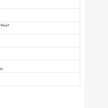
 Pins?
it.
s