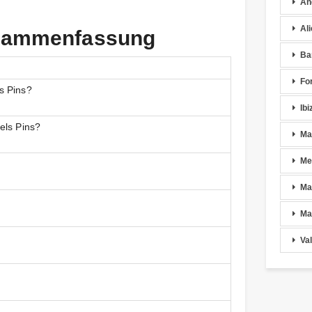
An
Al
Zusammenfassung
Ba
Fo
s Pins?
Ibi
els Pins?
Ma
Me
Ma
Ma
Va