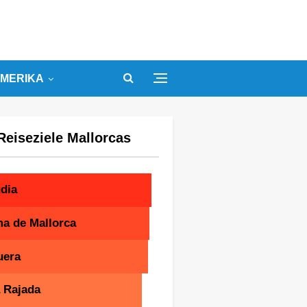
MERIKA
Reiseziele Mallorcas
dia
a de Mallorca
uera
 Rajada