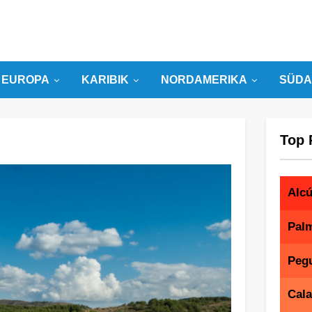
EUROPA
KARIBIK
NORDAMERIKA
SÜDA
Top 
Alcú
Palm
Peg
Cala