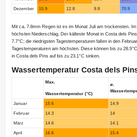
Dezember
15.9
12.8
9.8
70.9
Mit ca. 7.8mm Regen ist es im Monat Juli am trockensten. I
höchsten Niederschlag. Der kälteste Monat in Costa dels Pins 
7.7°C; die niedrigsten Tagestemperaturen fallen in den Februar
Tagestemperaturen am höchsten. Diese können bis zu 28.9°C 
in Costa dels Pins auf bis zu 23.1°C sinken.
Wassertemperatur Costa dels Pins
Max.
ø.
Wassertempe
Wassertemperatur (°C)
Januar
15.6
14.9
Februar
14.3
14
März
14.6
14.1
April
16.6
15.4