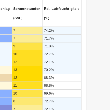
schlag
Sonnenstunden
Rel. Luftfeuchtigkeit
(Std.)
(%)
7
74.2%
7
71.7%
9
71.9%
10
72.7%
12
72.1%
13
70.2%
12
68.3%
11
68.8%
10
69.6%
8
72.7%
7
72.1%