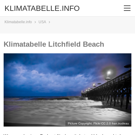
KLIMATABELLE.INFO
Klimatabelle.info
USA
Klimatabelle Litchfield Beach
Picture Copyright: Flickr CC 2.0
fran.trudeau