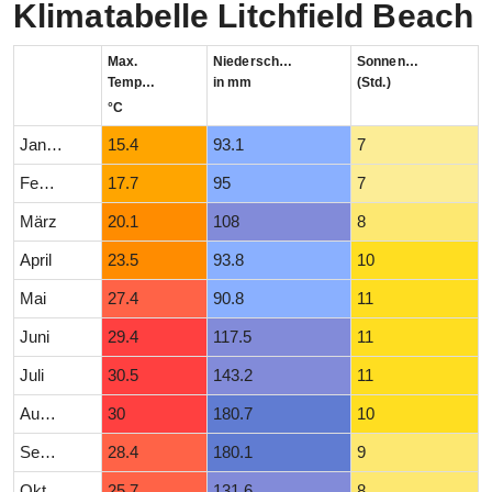
Klimatabelle Litchfield Beach
Max.
Niederschlag
Sonnenstunden
Temperatur
in mm
(Std.)
°C
Januar
15.4
93.1
7
Februar
17.7
95
7
März
20.1
108
8
April
23.5
93.8
10
Mai
27.4
90.8
11
Juni
29.4
117.5
11
Juli
30.5
143.2
11
August
30
180.7
10
September
28.4
180.1
9
Oktober
25.7
131.6
8