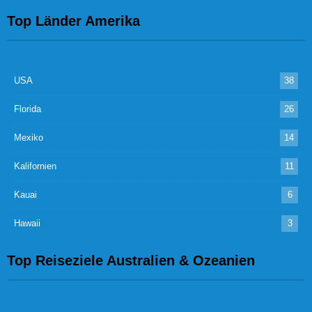
Top Länder Amerika
USA
38
Florida
26
Mexiko
14
Kalifornien
11
Kauai
6
Hawaii
3
Top Reiseziele Australien & Ozeanien