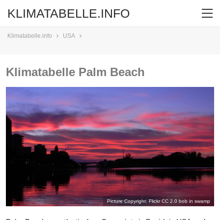
KLIMATABELLE.INFO
Klimatabelle.info
USA
Klimatabelle Palm Beach
Picture Copyright: Flickr CC 2.0
bob in swamp