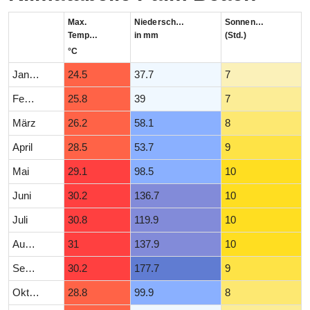
Max.
Niederschlag
Sonnenstunden
Temperatur
in mm
(Std.)
°C
Januar
24.5
37.7
7
Februar
25.8
39
7
März
26.2
58.1
8
April
28.5
53.7
9
Mai
29.1
98.5
10
Juni
30.2
136.7
10
Juli
30.8
119.9
10
August
31
137.9
10
September
30.2
177.7
9
Oktober
28.8
99.9
8