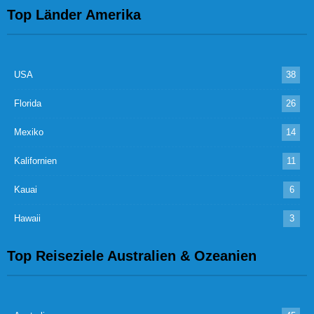
Top Länder Amerika
USA
38
Florida
26
Mexiko
14
Kalifornien
11
Kauai
6
Hawaii
3
Top Reiseziele Australien & Ozeanien