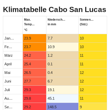
Klimatabelle Cabo San Lucas
Max.
Niederschlag
Sonnenstunden
Temperatur
in mm
(Std.)
°C
Januar
23.9
7.7
10
Februar
23.7
10.9
10
März
24.2
1.2
11
April
25.4
0.1
11
Mai
26.5
0.4
12
Juni
27.7
6.7
12
Juli
29.3
19.1
12
August
29.8
45.1
11
September
29.2
148.5
9