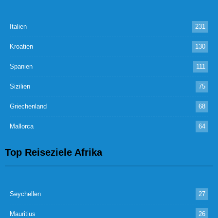
Italien
231
Kroatien
130
Spanien
111
Sizilien
75
Griechenland
68
Mallorca
64
Top Reiseziele Afrika
Seychellen
27
Mauritius
26