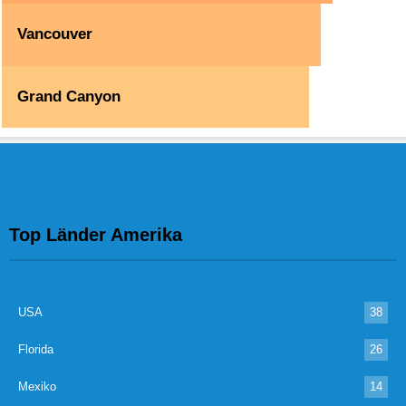
Vancouver
Grand Canyon
Top Länder Amerika
USA
38
Florida
26
Mexiko
14