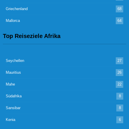
Griechenland
68
Mallorca
64
Top Reiseziele Afrika
Seychellen
27
Mauritius
26
Mahe
22
Südafrika
8
Sansibar
8
Kenia
6