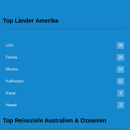
Top Länder Amerika
USA
38
Florida
26
Mexiko
14
Kalifornien
11
Kauai
6
Hawaii
3
Top Reiseziele Australien & Ozeanien