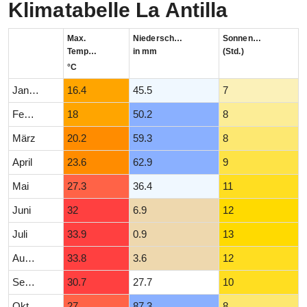
Klimatabelle La Antilla
Max.
Niederschlag
Sonnenstunden
Temperatur
in mm
(Std.)
°C
Januar
16.4
45.5
7
Februar
18
50.2
8
März
20.2
59.3
8
April
23.6
62.9
9
Mai
27.3
36.4
11
Juni
32
6.9
12
Juli
33.9
0.9
13
August
33.8
3.6
12
September
30.7
27.7
10
Oktober
27
87.3
8