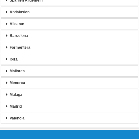
Spanien Allgemein
Andalusien
Alicante
Barcelona
Formentera
Ibiza
Mallorca
Menorca
Malaga
Madrid
Valencia