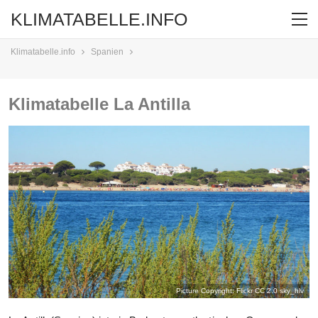
KLIMATABELLE.INFO
Klimatabelle.info
Spanien
Klimatabelle La Antilla
Picture Copyright: Flickr CC 2.0
sky_hlv