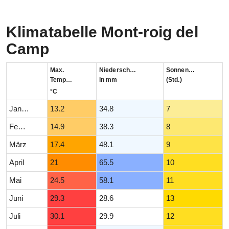
Klimatabelle Mont-roig del
Camp
Max.
Niederschlag
Sonnenstunden
Temperatur
in mm
(Std.)
°C
Januar
13.2
34.8
7
Februar
14.9
38.3
8
März
17.4
48.1
9
April
21
65.5
10
Mai
24.5
58.1
11
Juni
29.3
28.6
13
Juli
30.1
29.9
12