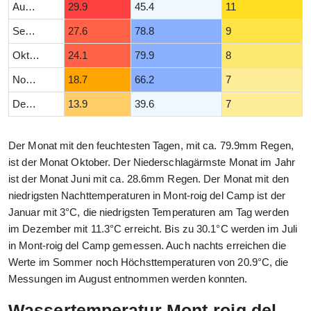
August
29.9
45.4
11
September
27.6
78.8
9
Oktober
24.1
79.9
8
November
18.7
66.2
7
Dezember
13.9
39.6
7
Der Monat mit den feuchtesten Tagen, mit ca. 79.9mm Regen,
ist der Monat Oktober. Der Niederschlagärmste Monat im Jahr
ist der Monat Juni mit ca. 28.6mm Regen. Der Monat mit den
niedrigsten Nachttemperaturen in Mont-roig del Camp ist der
Januar mit 3°C, die niedrigsten Temperaturen am Tag werden
im Dezember mit 11.3°C erreicht. Bis zu 30.1°C werden im Juli
in Mont-roig del Camp gemessen. Auch nachts erreichen die
Werte im Sommer noch Höchsttemperaturen von 20.9°C, die
Messungen im August entnommen werden konnten.
Wassertemperatur Mont-roig del