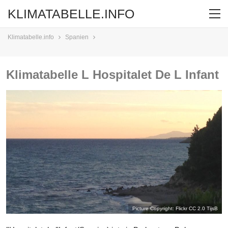
KLIMATABELLE.INFO
Klimatabelle.info
Spanien
Klimatabelle L Hospitalet De L Infant
Picture Copyright: Flickr CC 2.0
TijsB