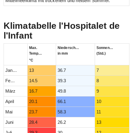
Mittelmeerklima mit trockenem und heißem Sommer.
Klimatabelle l'Hospitalet de
l'Infant
Max.
Niederschlag
Sonnenstunden
Temperatur
in mm
(Std.)
°C
Januar
13
36.7
7
Februar
14.5
39.3
8
März
16.7
49.8
9
April
20.1
66.1
10
Mai
23.7
58.3
11
Juni
28.4
26.2
13
Juli
29.3
30
12