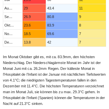
August
29
43.4
11
September
26.9
80.8
9
Oktober
23.6
83.9
8
November
18.5
69.6
7
Dezember
13.8
42
7
Im Monat Oktober gibt es, mit ca. 83.9mm, den höchsten
Niederschlag. Der Niederschlagärmste Monat im Jahr ist der
Monat Juni mit ca. 26.2mm Regen. Der kälteste Monat in
l'Hospitalet de l'Infant ist der Januar mit nächtlichen Tiefstwerten
von 4.1°C; die niedrigsten Tagestemperaturen fallen in den
Dezember mit 11.4°C. Die höchsten Temperaturen verzeichnet
man im Monat Juli, sie können bis zu max. 29.3°C gehen. In
l'Hospitalet de l'Infant (Spanien) können die Temperaturen in der
Nacht auf 21.3°C sinken.