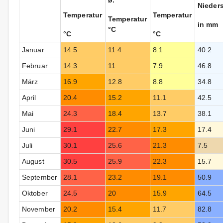
ø.
Nieder
Temperatur
Temperatur
Temperatur
in mm
°C
°C
°C
Januar
14.5
11.4
8.1
40.2
Februar
14.3
11
7.9
46.8
März
16.9
12.8
8.8
34.8
April
20.4
15.2
11.1
42.5
Mai
24.3
18.4
13.7
38.1
Juni
29.1
22.7
17.3
17.4
Juli
30.1
25.6
21.3
7.5
August
30.5
25.9
22.3
15.7
September
28.1
23.2
19.1
50.9
Oktober
24.5
20
15.9
64.5
November
20.2
15.4
11.7
82.8