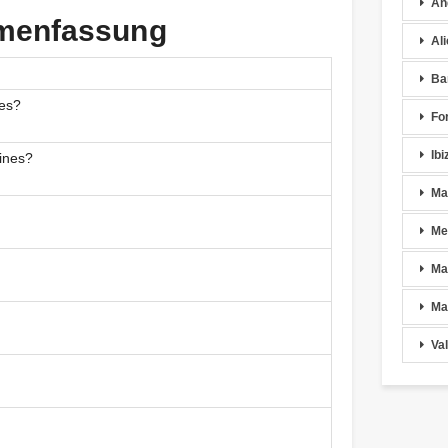
An
mmenfassung
Al
Ba
nes?
Fo
Ibi
ines?
Ma
Me
Ma
Ma
Va