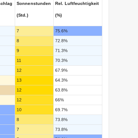
schlag
Sonnenstunden
Rel. Luftfeuchtigkeit
(Std.)
(%)
7
75.6%
8
72.8%
9
71.3%
11
70.3%
12
67.9%
13
64.3%
12
63.8%
12
66%
10
69.7%
8
73.8%
7
73.8%