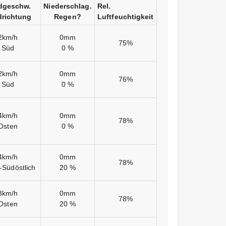
dgeschw.
Niederschlag.
Rel.
richtung
Regen?
Luftfeuchtigkeit
2km/h
0mm
75%
Süd
0 %
2km/h
0mm
76%
Süd
0 %
4km/h
0mm
78%
Osten
0 %
4km/h
0mm
78%
-Südöstlich
20 %
3km/h
0mm
78%
Osten
20 %