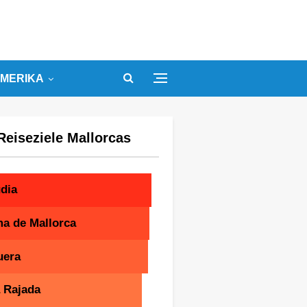
MERIKA
Reiseziele Mallorcas
dia
a de Mallorca
uera
 Rajada