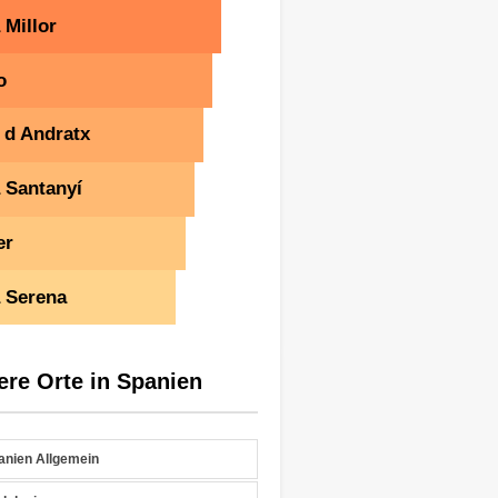
 Millor
o
 d Andratx
 Santanyí
er
 Serena
ere Orte in Spanien
anien Allgemein