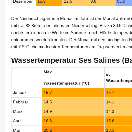
Dezember
15.9
12.6
9.8
53.9
Der Niederschlagärmste Monat im Jahr ist der Monat Juli mi
mit ca. 82.8mm, den höchsten Niederschlag. Bis zu 30.5°C 
nachts erreichen die Werte im Sommer noch Höchsttemperat
entnommen werden konnten. Der Monat mit den niedrigsten Na
mit 7.9°C, die niedrigsten Temperaturen am Tag werden im Jan
Wassertemperatur Ses Salines (B
Max.
ø.
Wassertempe
Wassertemperatur (°C)
Januar
15.7
15.1
Februar
14.5
14.1
März
14.9
14.3
April
16.8
15.6
Mai
20.2
18.3