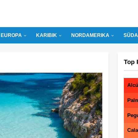
EUROPA
KARIBIK
NORDAMERIKA
SÜDA
Top 
Alcú
Palm
Peg
Cala