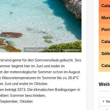
Cala
Mur
Port
Cala
Picture Copyright: Flickr CC 2.0
Tommie Hansen
Sóll
und wird gerne für den Sommerurlaub gebucht. Ses
Cala
ommer beginnt hier im Juni und endet im
t der meteorologische Sommer schon im August
die Wassertemperaturen im Sommer bis zu 26.8°C
Weit
er Juni und endet im Oktober.
ien beträgt 3373. Die klimatischen Bedingungen in
 heißem Sommer beschrieben.
, September, Oktober.
Sp