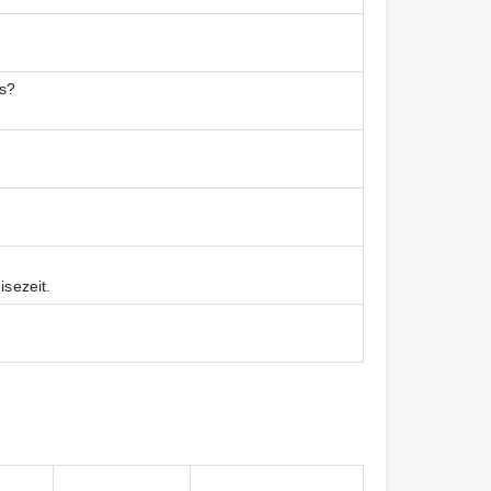
es?
isezeit.