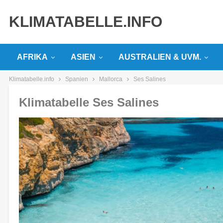
KLIMATABELLE.INFO
AFRIKA
ASIEN
AUSTRALIEN & UVM.
Klimatabelle.info
Spanien
Mallorca
Ses Salines
Klimatabelle Ses Salines