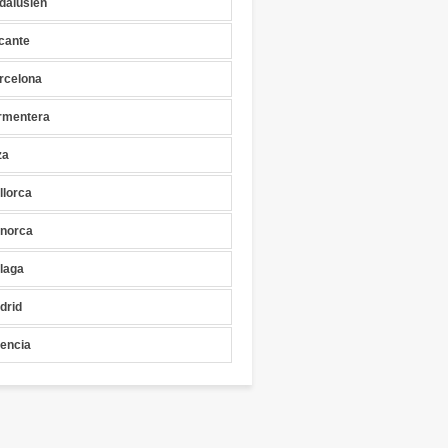
dalusien
icante
rcelona
rmentera
za
llorca
norca
laga
drid
lencia