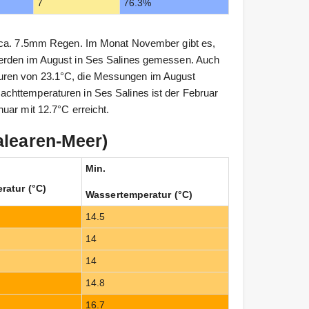
7
76.3%
t ca. 7.5mm Regen. Im Monat November gibt es,
werden im August in Ses Salines gemessen. Auch
uren von 23.1°C, die Messungen im August
chttemperaturen in Ses Salines ist der Februar
uar mit 12.7°C erreicht.
alearen-Meer)
Min.
ratur (°C)
Wassertemperatur (°C)
14.5
14
14
14.8
16.7