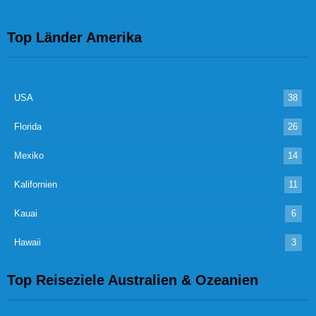
Top Länder Amerika
USA
38
Florida
26
Mexiko
14
Kalifornien
11
Kauai
6
Hawaii
3
Top Reiseziele Australien & Ozeanien