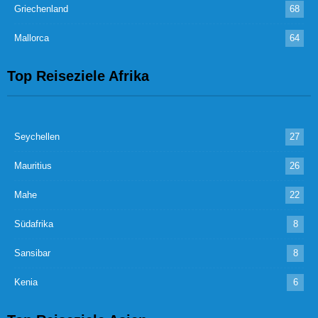
Griechenland
68
Mallorca
64
Top Reiseziele Afrika
Seychellen
27
Mauritius
26
Mahe
22
Südafrika
8
Sansibar
8
Kenia
6