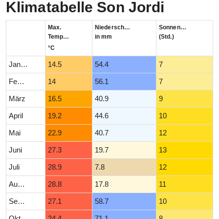
Klimatabelle Son Jordi
Max.
Niederschlag
Sonnenstunden
Temperatur
in mm
(Std.)
°C
Januar
14.5
54.4
7
Februar
14
56.1
7
März
16.5
40.9
9
April
19.2
44.6
10
Mai
22.9
40.7
12
Juni
27.3
19.7
13
Juli
28.9
7.8
12
August
28.8
17.8
11
September
27.1
58.7
10
Oktober
24.4
71.1
8