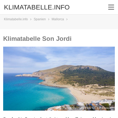
KLIMATABELLE.INFO
Klimatabelle.info
Spanien
Mallorca
Klimatabelle Son Jordi
Picture Copyright: Flickr CC 2.0
dronepicr