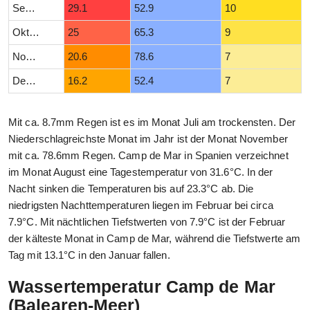
September
29.1
52.9
10
Oktober
25
65.3
9
November
20.6
78.6
7
Dezember
16.2
52.4
7
Mit ca. 8.7mm Regen ist es im Monat Juli am trockensten. Der
Niederschlagreichste Monat im Jahr ist der Monat November
mit ca. 78.6mm Regen. Camp de Mar in Spanien verzeichnet
im Monat August eine Tagestemperatur von 31.6°C. In der
Nacht sinken die Temperaturen bis auf 23.3°C ab. Die
niedrigsten Nachttemperaturen liegen im Februar bei circa
7.9°C. Mit nächtlichen Tiefstwerten von 7.9°C ist der Februar
der kälteste Monat in Camp de Mar, während die Tiefstwerte am
Tag mit 13.1°C in den Januar fallen.
Wassertemperatur Camp de Mar
(Balearen-Meer)