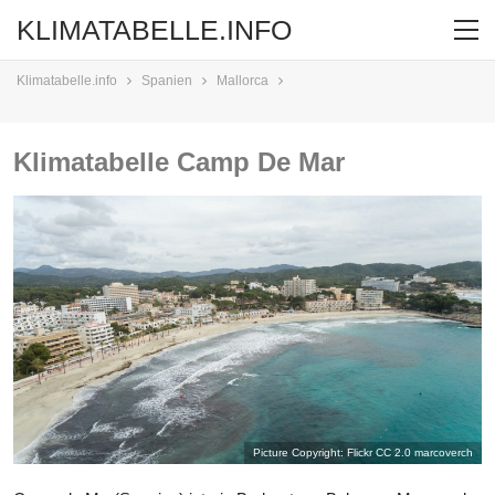
KLIMATABELLE.INFO
Klimatabelle.info
Spanien
Mallorca
Klimatabelle Camp De Mar
Picture Copyright: Flickr CC 2.0
marcoverch