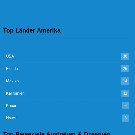
Top Länder Amerika
USA
38
Florida
26
Mexiko
14
Kalifornien
11
Kauai
6
Hawaii
3
Top Reiseziele Australien & Ozeanien