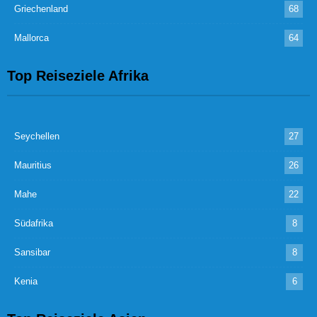
Griechenland
68
Mallorca
64
Top Reiseziele Afrika
Seychellen
27
Mauritius
26
Mahe
22
Südafrika
8
Sansibar
8
Kenia
6