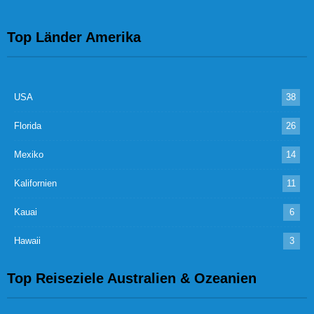
Top Länder Amerika
USA
38
Florida
26
Mexiko
14
Kalifornien
11
Kauai
6
Hawaii
3
Top Reiseziele Australien & Ozeanien