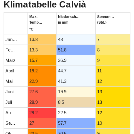
Klimatabelle Calvià
Max.
Niederschlag
Sonnenstunden
Temperatur
in mm
(Std.)
°C
Januar
13.8
48
7
Februar
13.3
51.8
8
März
15.7
36.9
9
April
19.2
44.7
11
Mai
22.9
41.3
12
Juni
27.6
19.9
13
Juli
28.9
8.5
13
August
29.2
22.5
12
September
27
57.7
10
Oktober
23.5
70.5
9