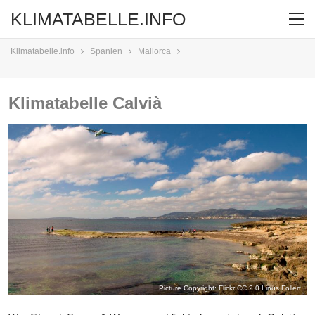
KLIMATABELLE.INFO
Klimatabelle.info
Spanien
Mallorca
Klimatabelle Calvià
Picture Copyright: Flickr CC 2.0
Linus Follert