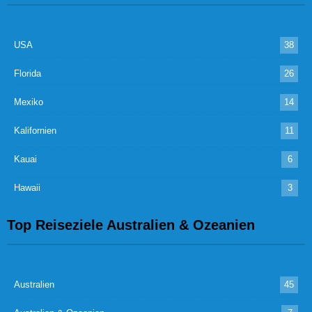
USA
38
Florida
26
Mexiko
14
Kalifornien
11
Kauai
6
Hawaii
3
Top Reiseziele Australien & Ozeanien
Australien
45