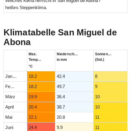
Welches Klima herrscht in San Miguel de Abona?
heißes Steppenklima.
Klimatabelle San Miguel de
Abona
Max.
Niederschlag
Sonnenstunden
Temperatur
in mm
(Std.)
°C
Januar
18.2
42.4
8
Februar
18.2
49.7
9
März
19.9
36.4
10
April
20.4
38.7
10
Mai
22.1
20.8
11
Juni
24.4
9.9
11