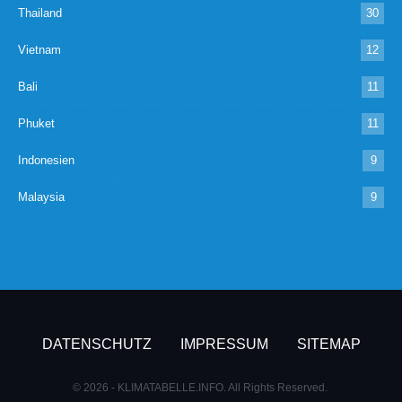
Thailand
30
Vietnam
12
Bali
11
Phuket
11
Indonesien
9
Malaysia
9
DATENSCHUTZ
IMPRESSUM
SITEMAP
© 2026 - KLIMATABELLE.INFO. All Rights Reserved.