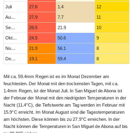
Juli
27.6
1.4
12
August
27.9
7.7
11
September
26.5
21.9
10
Oktober
24.5
50.6
9
November
21.9
56.1
8
Dezember
19.1
59.4
8
Mit ca. 59.4mm Regen ist es im Monat Dezember am
feuchtesten. Der Monat mit den trockensten Tagen, mit ca.
1.4mm Regen, ist der Monat Juli. In San Miguel de Abona ist
der Februar der Monat mit den niedrigsten Temperaturen in der
Nacht (11.4°C), die Tiefstwerte am Tag werden im Februar mit
15.9°C erreicht. Im Monat August sind die Tagestemperaturen
am höchsten. Diese können bis zu 27.9°C erreichen. In der
Nacht können die Temperaturen in San Miguel de Abona auf bis