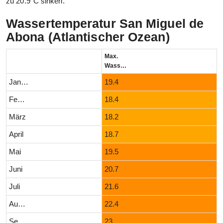
zu 20.9°C sinken.
Wassertemperatur San Miguel de
Abona (Atlantischer Ozean)
Max.
Wassertemperatur (°C)
Januar
19.4
Februar
18.4
März
18.2
April
18.7
Mai
19.5
Juni
20.7
Juli
21.6
August
22.4
September
23