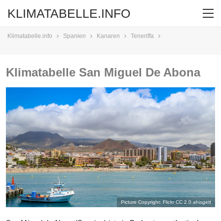
KLIMATABELLE.INFO
Klimatabelle.info
Spanien
Kanaren
Teneriffa
Klimatabelle San Miguel De Abona
Picture Copyright: Flickr CC 2.0
ahisgett