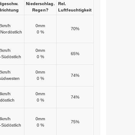
dgeschw.
Niederschlag.
Rel.
richtung
Regen?
Luftfeuchtigkeit
2km/h
0mm
70%
Nordöstlich
0 %
2km/h
0mm
65%
-Südöstlich
0 %
2km/h
0mm
74%
südwesten
0 %
3km/h
0mm
74%
döstlich
0 %
3km/h
0mm
75%
-Südöstlich
0 %