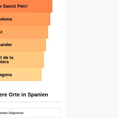
 Sancti Petri
celona
iz
tander
l de la
tera
ragona
ere Orte in Spanien
anien Allgemein