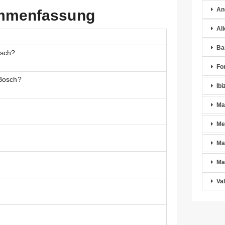
An
ammenfassung
Al
Ba
osch?
Fo
 Bosch?
Ibi
Ma
Me
Ma
Ma
Va