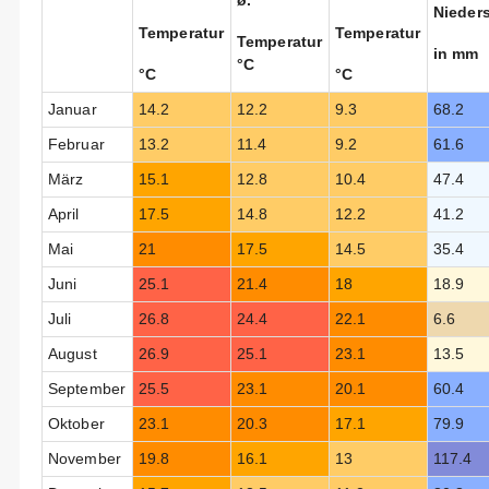
ø.
Nieder
Temperatur
Temperatur
Temperatur
in mm
°C
°C
°C
Januar
14.2
12.2
9.3
68.2
Februar
13.2
11.4
9.2
61.6
März
15.1
12.8
10.4
47.4
April
17.5
14.8
12.2
41.2
Mai
21
17.5
14.5
35.4
Juni
25.1
21.4
18
18.9
Juli
26.8
24.4
22.1
6.6
August
26.9
25.1
23.1
13.5
September
25.5
23.1
20.1
60.4
Oktober
23.1
20.3
17.1
79.9
November
19.8
16.1
13
117.4