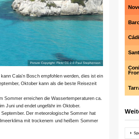
Novo
Bar
Cád
San
Picture Copyright: Flickr CC 2.0
Paul Stephenson
Coni
Fron
kann Cala'n Bosch empfohlen werden, dies ist ein
September, Oktober kann als die beste Reisezeit
Tar
. Im Sommer erreichen die Wassertemperaturen ca.
 im Juni und endet ungefähr im Oktober.
Weit
m September. Der meteorologische Sommer hat
ttelmeerklima mit trockenem und heißem Sommer
Sp