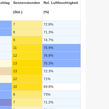
schlag
Sonnenstunden
Rel. Luftfeuchtigkeit
(Std.)
(%)
7
72.8%
8
71.3%
9
74.7%
11
76.9%
12
76.8%
13
75.3%
13
72.3%
12
71%
10
69.8%
8
73%
7
71.2%