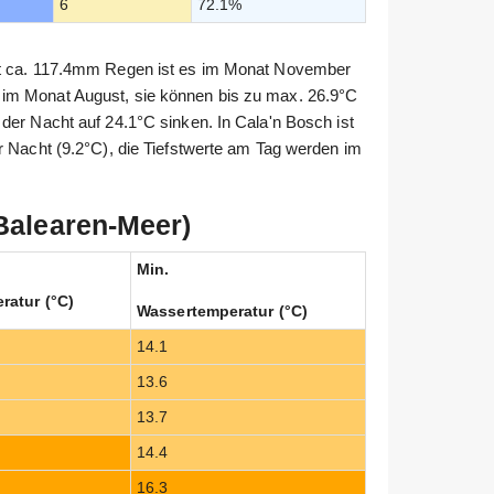
6
72.1%
Mit ca. 117.4mm Regen ist es im Monat November
im Monat August, sie können bis zu max. 26.9°C
der Nacht auf 24.1°C sinken. In Cala'n Bosch ist
r Nacht (9.2°C), die Tiefstwerte am Tag werden im
Balearen-Meer)
Min.
ratur (°C)
Wassertemperatur (°C)
14.1
13.6
13.7
14.4
16.3