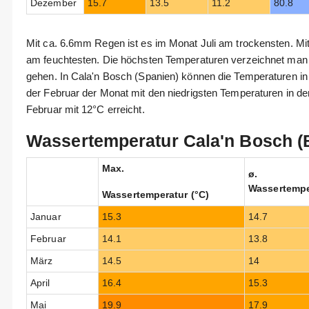
Dezember
15.7
13.5
11.2
80.8
Mit ca. 6.6mm Regen ist es im Monat Juli am trockensten. 
am feuchtesten. Die höchsten Temperaturen verzeichnet man 
gehen. In Cala'n Bosch (Spanien) können die Temperaturen in 
der Februar der Monat mit den niedrigsten Temperaturen in de
Februar mit 12°C erreicht.
Wassertemperatur Cala'n Bosch (
Max.
ø.
Wassertempe
Wassertemperatur (°C)
Januar
15.3
14.7
Februar
14.1
13.8
März
14.5
14
April
16.4
15.3
Mai
19.9
17.9