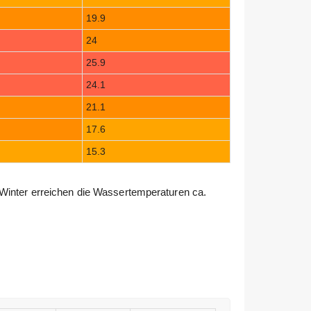
19.9
24
25.9
24.1
21.1
17.6
15.3
Winter erreichen die Wassertemperaturen ca.
h