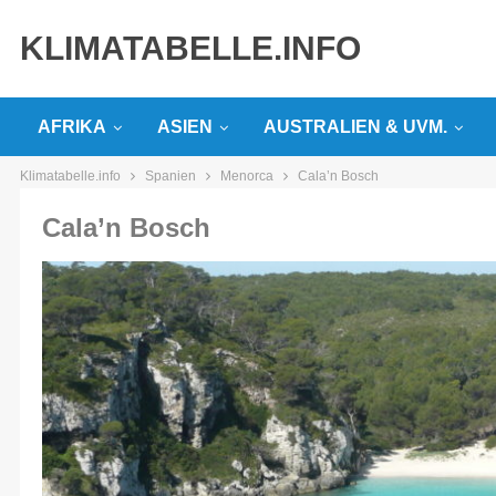
KLIMATABELLE.INFO
AFRIKA
ASIEN
AUSTRALIEN & UVM.
Klimatabelle.info
Spanien
Menorca
Cala’n Bosch
Cala’n Bosch