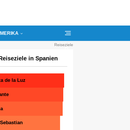
MERIKA
Reiseziele
Kategorien
Reiseziele in Spanien
Suchbegriffe
a de la Luz
ante
ia
Sebastian