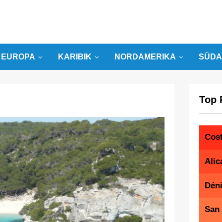
EUROPA
KARIBIK
NORDAMERIKA
SÜDA
Top 
Cost
Alic
Dén
San 