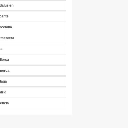
dalusien
icante
rcelona
rmentera
za
llorca
norca
laga
drid
lencia