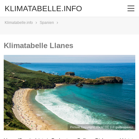
KLIMATABELLE.INFO
Klimatabelle.info
Spanien
Klimatabelle Llanes
Picture Copyright: Flickr CC 2.0
guillenperez