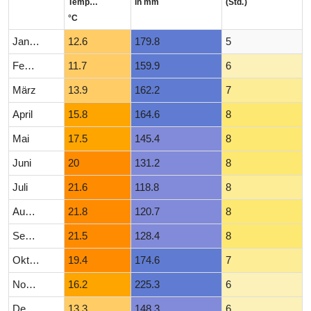
Temperatur
in mm
(Std.)
°C
Januar
12.6
179.8
5
Februar
11.7
159.9
6
März
13.9
162.2
7
April
15.8
164.6
8
Mai
17.5
145.4
8
Juni
20
131.2
8
Juli
21.6
118.8
8
August
21.8
120.7
8
September
21.5
128.4
8
Oktober
19.4
174.6
7
November
16.2
225.3
6
Dezember
13.3
148.3
6