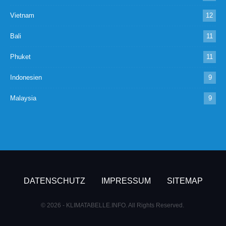
Vietnam
12
Bali
11
Phuket
11
Indonesien
9
Malaysia
9
DATENSCHUTZ
IMPRESSUM
SITEMAP
© 2026 - KLIMATABELLE.INFO. All Rights Reserved.