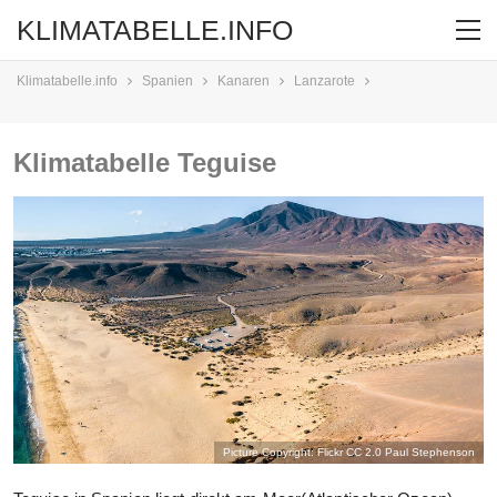
KLIMATABELLE.INFO
Klimatabelle.info
Spanien
Kanaren
Lanzarote
Klimatabelle Teguise
Picture Copyright: Flickr CC 2.0
Paul Stephenson