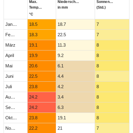
Max.
Niederschlag
Sonnenstunden
Temperatur
in mm
(Std.)
°C
Januar
18.5
18.7
7
Februar
18.3
22.5
7
März
19.1
11.3
8
April
19.9
9.2
8
Mai
20.6
6.1
8
Juni
22.5
4.4
8
Juli
23.8
4.2
8
August
24.2
3.4
8
September
24.2
6.3
8
Oktober
23.8
19.1
8
November
22.2
21
7