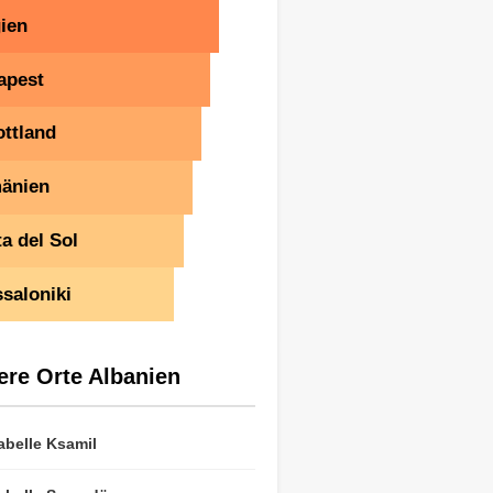
ien
apest
ttland
änien
a del Sol
saloniki
ere Orte Albanien
abelle Ksamil