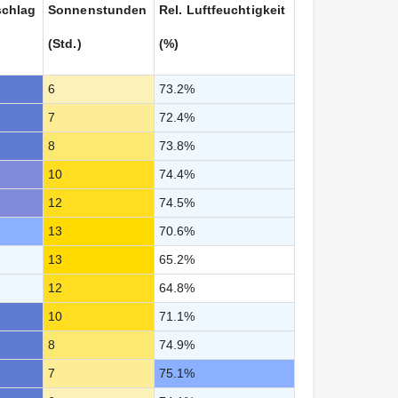
schlag
Sonnenstunden
Rel. Luftfeuchtigkeit
(Std.)
(%)
6
73.2%
7
72.4%
8
73.8%
10
74.4%
12
74.5%
13
70.6%
13
65.2%
12
64.8%
10
71.1%
8
74.9%
7
75.1%