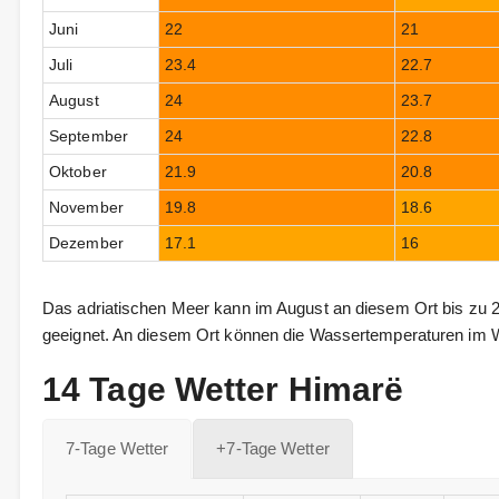
Juni
22
21
Juli
23.4
22.7
August
24
23.7
September
24
22.8
Oktober
21.9
20.8
November
19.8
18.6
Dezember
17.1
16
Das adriatischen Meer kann im August an diesem Ort bis zu 
geeignet. An diesem Ort können die Wassertemperaturen im Wi
14 Tage Wetter Himarë
7-Tage Wetter
+7-Tage Wetter