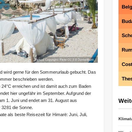
Belg
Bud
Scho
Rum
Picture Copyright: Flickr CC 2.0
DunkelBunt_
Cost
und wird gerne für den Sommerurlaub gebucht. Das
Thes
Sommer beschrieben werden.
 24°C erreichen und ist damit auch zum Baden
endet hier ungefähr im September. Aufgrund der
Weit
m 1. Juni und endet am 31. August aus
r 3281 die Sonne.
 als beste Reisezeit für Himarë: Juni, Juli,
Klimat