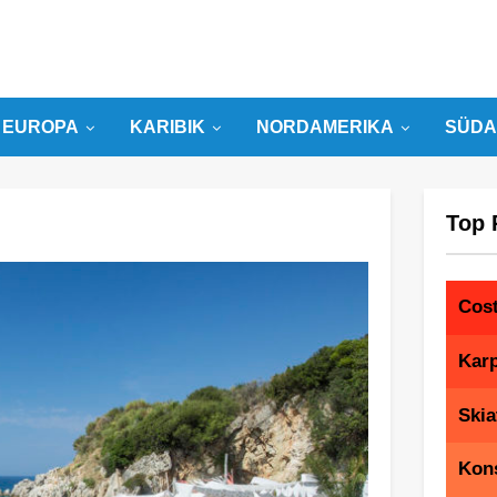
EUROPA
KARIBIK
NORDAMERIKA
SÜDA
Top 
Cost
Kar
Skia
Kon