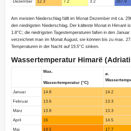
Dezember
12.3
7.2
3.2
267.9
Am meisten Niederschlag fällt im Monat Dezember mit ca. 290
den niedrigsten Niederschlag. Der kälteste Monat in Himarë is
1.8°C; die niedrigsten Tagestemperaturen fallen in den Janua
verzeichnet man im Monat August, sie können bis zu max. 27
Temperaturen in der Nacht auf 19.5°C sinken.
Wassertemperatur Himarë (Adriat
Max.
ø.
Wassertempe
Wassertemperatur (°C)
Januar
14.8
14.2
Februar
13.6
13.3
März
13.8
13.3
April
16
14.5
Mai
19.5
17.7