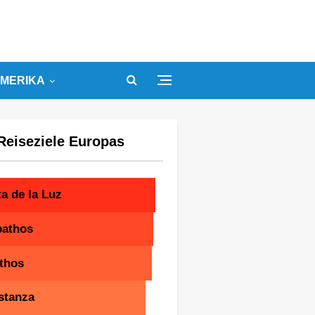
MERIKA
Reiseziele Europas
a de la Luz
pathos
thos
stanza