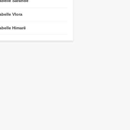
abelle Sarandë
abelle Vlora
abelle Himarë