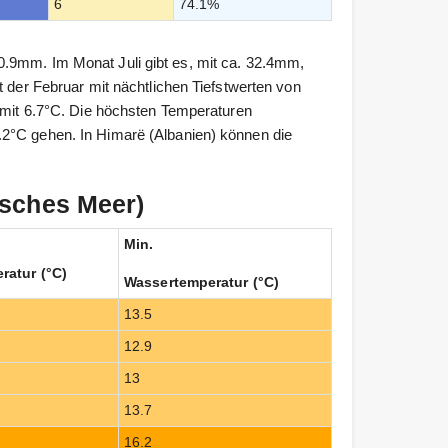
6
74.1%
.9mm. Im Monat Juli gibt es, mit ca. 32.4mm,
t der Februar mit nächtlichen Tiefstwerten von
r mit 6.7°C. Die höchsten Temperaturen
.2°C gehen. In Himarë (Albanien) können die
isches Meer)
Min.
ratur (°C)
Wassertemperatur (°C)
13.5
12.9
13
13.7
16.2