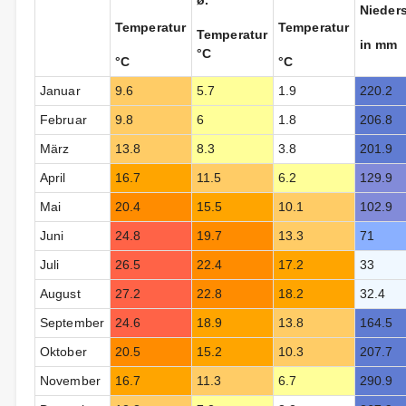
ø.
Nieder
Temperatur
Temperatur
Temperatur
in mm
°C
°C
°C
Januar
9.6
5.7
1.9
220.2
Februar
9.8
6
1.8
206.8
März
13.8
8.3
3.8
201.9
April
16.7
11.5
6.2
129.9
Mai
20.4
15.5
10.1
102.9
Juni
24.8
19.7
13.3
71
Juli
26.5
22.4
17.2
33
August
27.2
22.8
18.2
32.4
September
24.6
18.9
13.8
164.5
Oktober
20.5
15.2
10.3
207.7
November
16.7
11.3
6.7
290.9