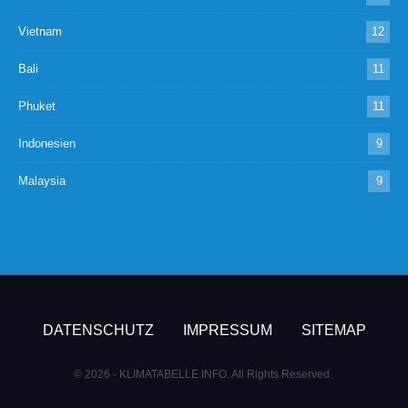
Vietnam
12
Bali
11
Phuket
11
Indonesien
9
Malaysia
9
DATENSCHUTZ
IMPRESSUM
SITEMAP
© 2026 - KLIMATABELLE.INFO. All Rights Reserved.