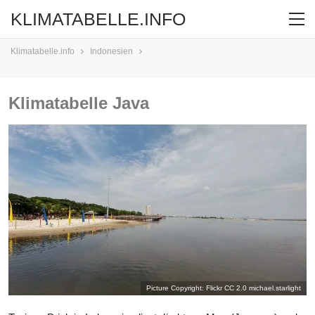
KLIMATABELLE.INFO
Klimatabelle.info
Indonesien
Klimatabelle Java
Picture Copyright: Flickr CC 2.0
michael.starlight