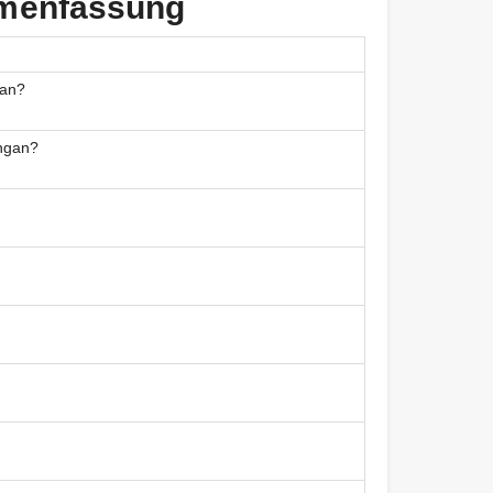
menfassung
gan?
ongan?