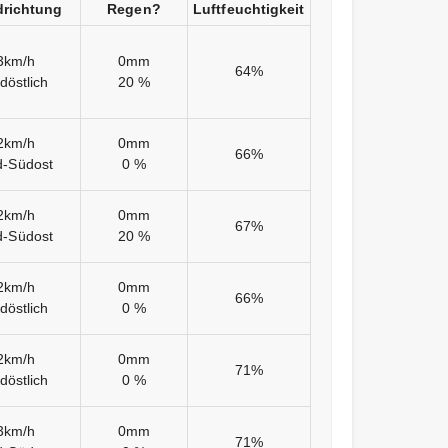
richtung
Regen?
Luftfeuchtigkeit
3km/h
0mm
64%
döstlich
20 %
2km/h
0mm
66%
d-Südost
0 %
2km/h
0mm
67%
d-Südost
20 %
2km/h
0mm
66%
döstlich
0 %
2km/h
0mm
71%
döstlich
0 %
3km/h
0mm
71%