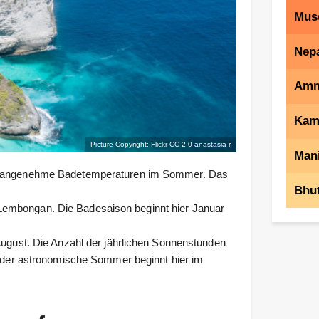
Mus
Nep
Am
Kam
Picture Copyright: Flickr CC 2.0
anastasia r
Mani
tet angenehme Badetemperaturen im Sommer. Das
Bhu
Lembongan. Die Badesaison beginnt hier Januar
 August. Die Anzahl der jährlichen Sonnenstunden
nd der astronomische Sommer beginnt hier im