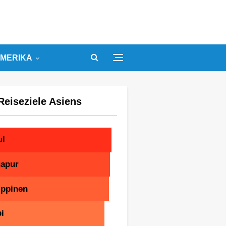
MERIKA
Reiseziele Asiens
ul
gapur
ippinen
i