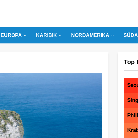
EUROPA
KARIBIK
NORDAMERIKA
SÜDA
Top 
Seo
Sin
Phil
Krab