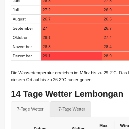
Juni
28.3
27.8
Juli
27.2
26.9
August
26.7
26.5
September
27
26.7
Oktober
28.1
27.4
November
28.8
28.4
Dezember
29.1
28.9
Die Wassertemperatur erreichen im März bis zu 29.2°C. Das 
diesem Ort auf bis zu 26.3°C runter gehen.
14 Tage Wetter Lembongan
7-Tage Wetter
+7-Tage Wetter
Max.
Win
Datum
Wetter