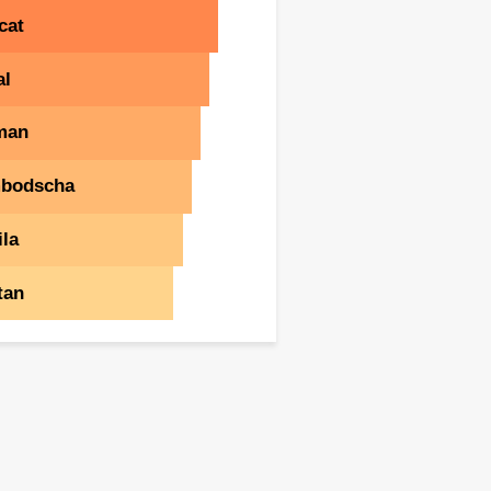
cat
al
man
bodscha
la
tan