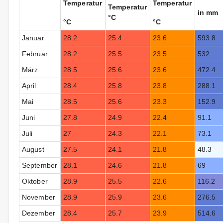
Temperatur
Temperatur
Temperatur
in mm
°C
°C
°C
Januar
28.2
25.4
23.6
593.8
Februar
28.2
25.5
23.5
532
März
28.5
25.6
23.6
472.4
April
28.4
25.8
23.8
288.1
Mai
28.5
25.6
23.3
152.9
Juni
27.8
24.9
22.4
91.1
Juli
27
24.3
22.1
73.1
August
27.5
24.1
21.8
48.3
September
28.1
24.6
21.8
69
Oktober
28.9
25.5
22.6
116.2
November
28.9
25.9
23.6
276.5
Dezember
28.4
25.7
23.9
514.6