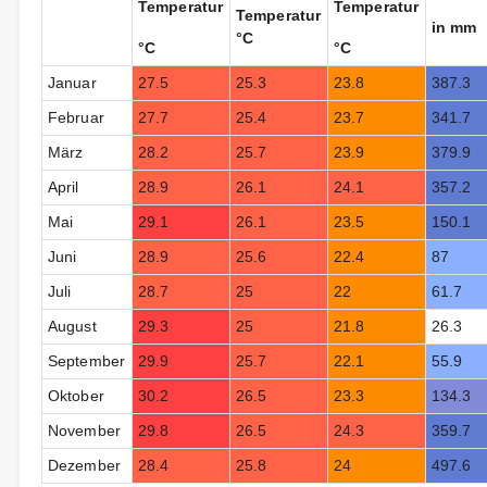
Temperatur
Temperatur
Temperatur
in mm
°C
°C
°C
Januar
27.5
25.3
23.8
387.3
Februar
27.7
25.4
23.7
341.7
März
28.2
25.7
23.9
379.9
April
28.9
26.1
24.1
357.2
Mai
29.1
26.1
23.5
150.1
Juni
28.9
25.6
22.4
87
Juli
28.7
25
22
61.7
August
29.3
25
21.8
26.3
September
29.9
25.7
22.1
55.9
Oktober
30.2
26.5
23.3
134.3
November
29.8
26.5
24.3
359.7
Dezember
28.4
25.8
24
497.6