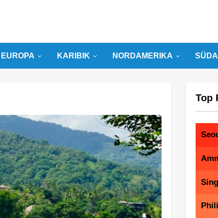
EUROPA
KARIBIK
NORDAMERIKA
SÜDA
Top 
Seo
Am
Sin
Phil