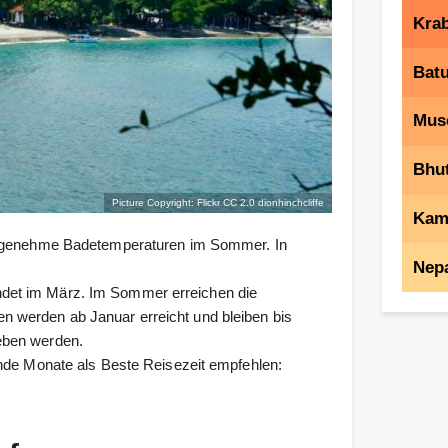
Krab
Bat
Mus
Bhu
Picture Copyright: Flickr CC 2.0
dionhinchcliffe
Kam
 angenehme Badetemperaturen im Sommer. In
Nep
det im März. Im Sommer erreichen die
 werden ab Januar erreicht und bleiben bis
eben werden.
ende Monate als Beste Reisezeit empfehlen: