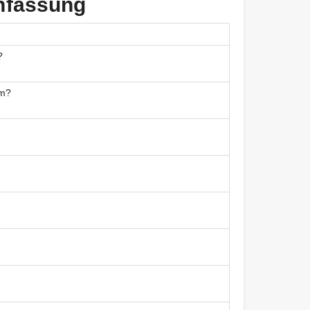
nfassung
?
am?