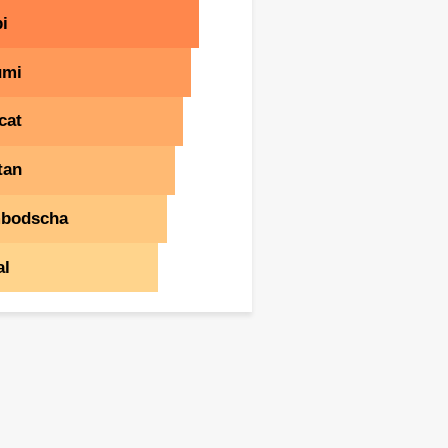
i
umi
cat
tan
bodscha
al