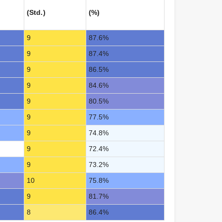
(Std.)
(%)
9
87.6%
9
87.4%
9
86.5%
9
84.6%
9
80.5%
9
77.5%
9
74.8%
9
72.4%
9
73.2%
10
75.8%
9
81.7%
8
86.4%