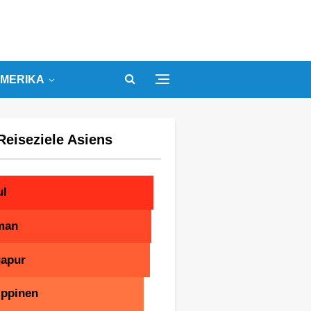
MERIKA
Reiseziele Asiens
ul
man
gapur
ippinen