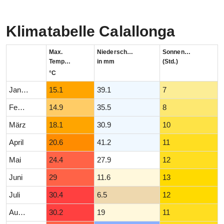
Klimatabelle Calallonga
Max.
Niederschlag
Sonnenstunden
Temperatur
in mm
(Std.)
°C
Januar
15.1
39.1
7
Februar
14.9
35.5
8
März
18.1
30.9
10
April
20.6
41.2
11
Mai
24.4
27.9
12
Juni
29
11.6
13
Juli
30.4
6.5
12
August
30.2
19
11