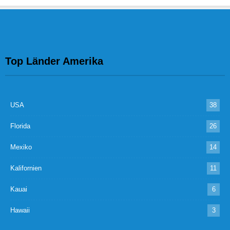
Top Länder Amerika
USA
38
Florida
26
Mexiko
14
Kalifornien
11
Kauai
6
Hawaii
3