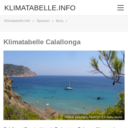
KLIMATABELLE.INFO
Klimatabelle.info
Spanien
Ibiza
Klimatabelle Calallonga
Picture Copyright: Flickr CC 2.0
vallis-clausa