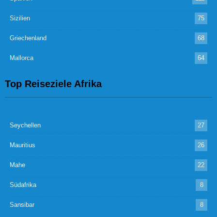
Sizilien
75
Griechenland
68
Mallorca
64
Top Reiseziele Afrika
Seychellen
27
Mauritius
26
Mahe
22
Südafrika
8
Sansibar
8