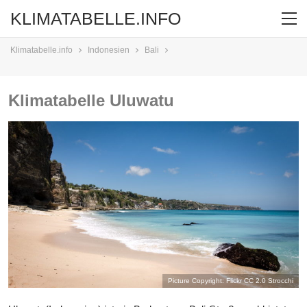
KLIMATABELLE.INFO
Klimatabelle.info
Indonesien
Bali
Klimatabelle Uluwatu
Picture Copyright: Flickr CC 2.0
Strocchi