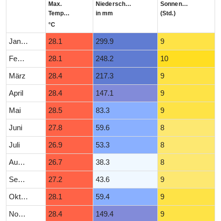
Max.
Niederschlag
Sonnenstunden
Temperatur
in mm
(Std.)
°C
Januar
28.1
299.9
9
Februar
28.1
248.2
10
März
28.4
217.3
9
April
28.4
147.1
9
Mai
28.5
83.3
9
Juni
27.8
59.6
8
Juli
26.9
53.3
8
August
26.7
38.3
8
September
27.2
43.6
9
Oktober
28.1
59.4
9
November
28.4
149.4
9