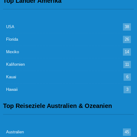
Top Länder Amerika
USA
38
Florida
26
Mexiko
14
Kalifornien
11
Kauai
6
Hawaii
3
Top Reiseziele Australien & Ozeanien
Australien
45