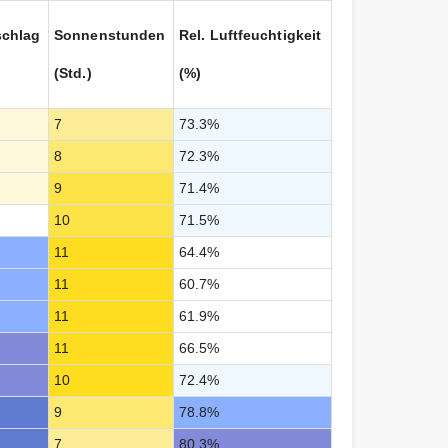
schlag
Sonnenstunden
Rel. Luftfeuchtigkeit
(Std.)
(%)
7
73.3%
8
72.3%
9
71.4%
10
71.5%
11
64.4%
11
60.7%
11
61.9%
11
66.5%
10
72.4%
9
78.8%
7
80.3%