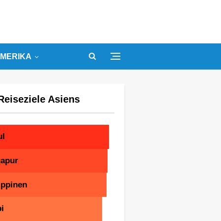
MERIKA
Reiseziele Asiens
ul
gapur
ippinen
i