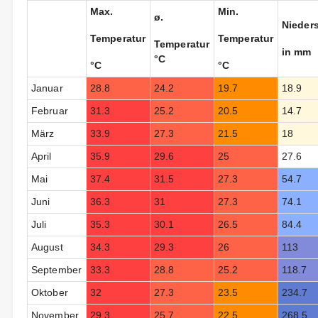
Max.
Min.
ø.
Nieder
Temperatur
Temperatur
Temperatur
in mm
°C
°C
°C
Januar
28.8
24.2
19.7
18.9
Februar
31.3
25.2
20.5
14.7
März
33.9
27.3
21.5
18
April
35.9
29.6
25
27.6
Mai
37.4
31.5
27.3
54.7
Juni
36.3
31
27.3
74.1
Juli
35.3
30.1
26.5
84.4
August
34.3
29.3
26
113
September
33.3
28.8
25.2
118.7
Oktober
32
27.3
23.5
234.7
November
29.3
25.7
22.5
268.5