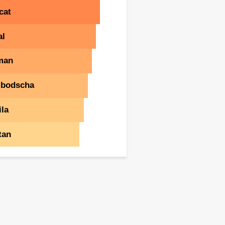
cat
al
man
bodscha
la
tan