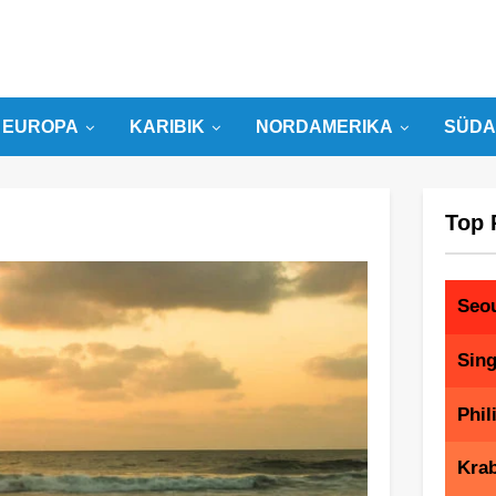
EUROPA
KARIBIK
NORDAMERIKA
SÜDA
Top 
Seo
Sin
Phil
Krab