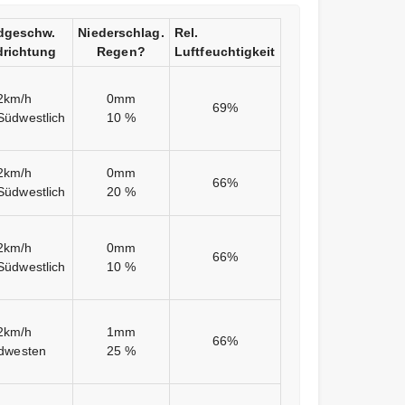
dgeschw.
Niederschlag.
Rel.
richtung
Regen?
Luftfeuchtigkeit
2km/h
0mm
69%
Südwestlich
10 %
2km/h
0mm
66%
Südwestlich
20 %
2km/h
0mm
66%
Südwestlich
10 %
2km/h
1mm
66%
dwesten
25 %