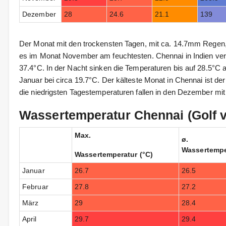
Dezember
28
24.6
21.1
139
Der Monat mit den trockensten Tagen, mit ca. 14.7mm Regen,
es im Monat November am feuchtesten. Chennai in Indien ve
37.4°C. In der Nacht sinken die Temperaturen bis auf 28.5°C 
Januar bei circa 19.7°C. Der kälteste Monat in Chennai ist de
die niedrigsten Tagestemperaturen fallen in den Dezember mit
Wassertemperatur Chennai (Golf 
Max.
ø.
Wassertempe
Wassertemperatur (°C)
Januar
26.7
26.5
Februar
27.8
27.2
März
29
28.4
April
29.7
29.4