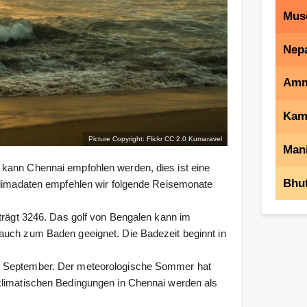
Mus
Nep
Am
Kam
Picture Copyright: Flickr CC 2.0
Kumaravel
Mani
 kann Chennai empfohlen werden, dies ist eine
Bhu
 Klimadaten empfehlen wir folgende Reisemonate
eträgt 3246. Das golf von Bengalen kann im
auch zum Baden geeignet. Die Badezeit beginnt in
m September. Der meteorologische Sommer hat
klimatischen Bedingungen in Chennai werden als