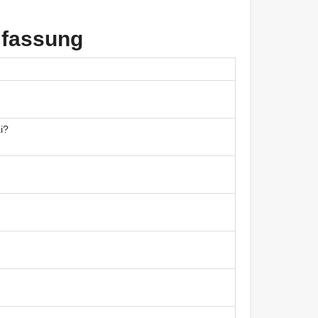
nfassung
i?