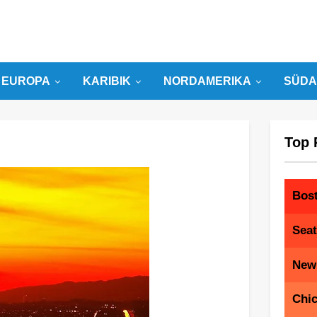
EUROPA
KARIBIK
NORDAMERIKA
SÜDA
Top 
Bos
Seat
New
Chi