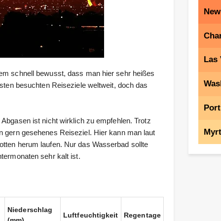
New
Char
Las
nem schnell bewusst, dass man hier sehr heißes
Was
isten besuchten Reiseziele weltweit, doch das
Port
Abgasen ist nicht wirklich zu empfehlen. Trotz
Myrt
in gern gesehenes Reiseziel. Hier kann man laut
otten herum laufen. Nur das Wasserbad sollte
termonaten sehr kalt ist.
Niederschlag
Luftfeuchtigkeit
Regentage
(mm)