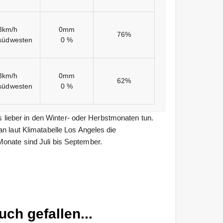
3km/h
0mm
76%
südwesten
0 %
3km/h
0mm
62%
südwesten
0 %
ieber in den Winter- oder Herbstmonaten tun.
n laut Klimatabelle Los Angeles die
onate sind Juli bis September.
uch gefallen...