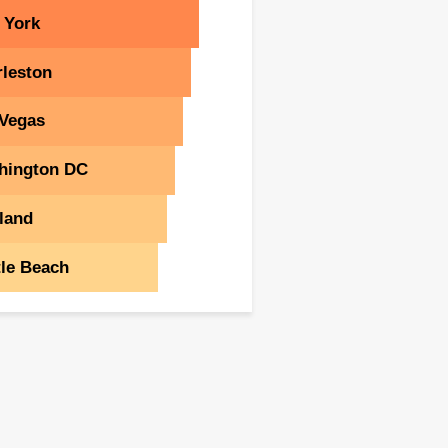
 York
leston
 Vegas
hington DC
land
le Beach