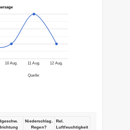
hersage
10 Aug.
11 Aug.
12 Aug.
Quelle:
dgeschw.
Niederschlag.
Rel.
richtung
Regen?
Luftfeuchtigkeit