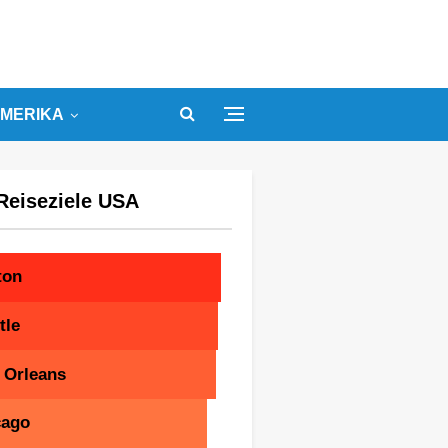
MERIKA
Reiseziele USA
ton
tle
 Orleans
cago