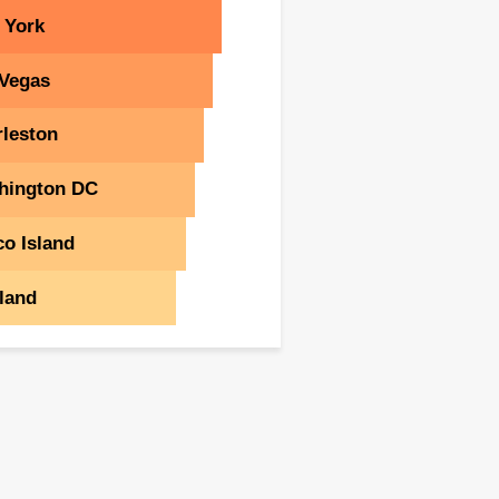
 York
 Vegas
leston
hington DC
o Island
land