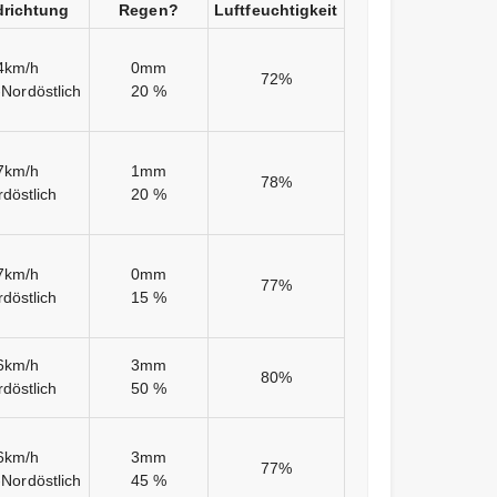
richtung
Regen?
Luftfeuchtigkeit
4km/h
0mm
72%
Nordöstlich
20 %
7km/h
1mm
78%
döstlich
20 %
7km/h
0mm
77%
döstlich
15 %
6km/h
3mm
80%
döstlich
50 %
6km/h
3mm
77%
Nordöstlich
45 %