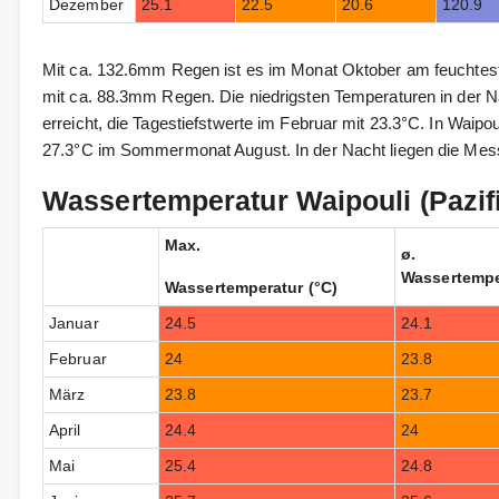
Dezember
25.1
22.5
20.6
120.9
Mit ca. 132.6mm Regen ist es im Monat Oktober am feuchtest
mit ca. 88.3mm Regen. Die niedrigsten Temperaturen in der N
erreicht, die Tagestiefstwerte im Februar mit 23.3°C. In Waipo
27.3°C im Sommermonat August. In der Nacht liegen die Mes
Wassertemperatur Waipouli (Pazif
Max.
ø.
Wassertempe
Wassertemperatur (°C)
Januar
24.5
24.1
Februar
24
23.8
März
23.8
23.7
April
24.4
24
Mai
25.4
24.8