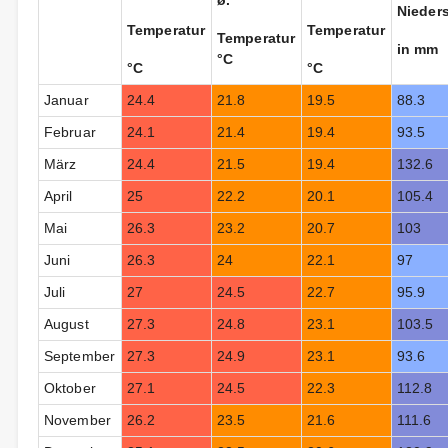
ø.
Nieder
Temperatur
Temperatur
Temperatur
in mm
°C
°C
°C
Januar
24.4
21.8
19.5
88.3
Februar
24.1
21.4
19.4
93.5
März
24.4
21.5
19.4
132.6
April
25
22.2
20.1
105.4
Mai
26.3
23.2
20.7
103
Juni
26.3
24
22.1
97
Juli
27
24.5
22.7
95.9
August
27.3
24.8
23.1
103.5
September
27.3
24.9
23.1
93.6
Oktober
27.1
24.5
22.3
112.8
November
26.2
23.5
21.6
111.6