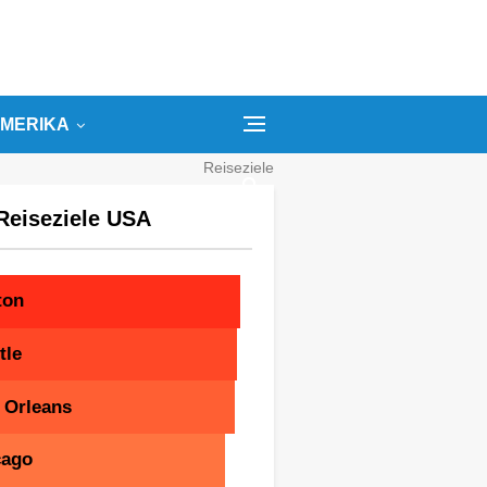
MERIKA
Reiseziele
Kategorien
Reiseziele USA
Suchbegriffe
ton
tle
 Orleans
cago