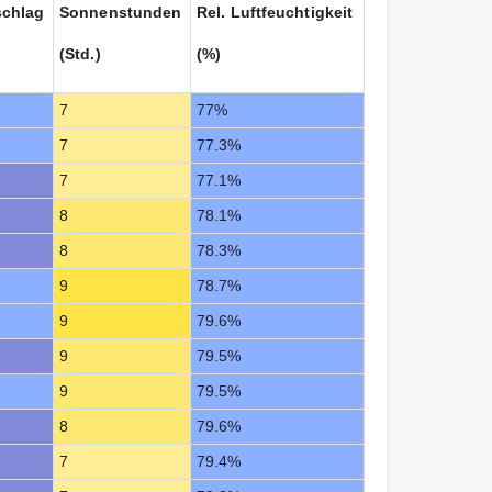
schlag
Sonnenstunden
Rel. Luftfeuchtigkeit
(Std.)
(%)
7
77%
7
77.3%
7
77.1%
8
78.1%
8
78.3%
9
78.7%
9
79.6%
9
79.5%
9
79.5%
8
79.6%
7
79.4%