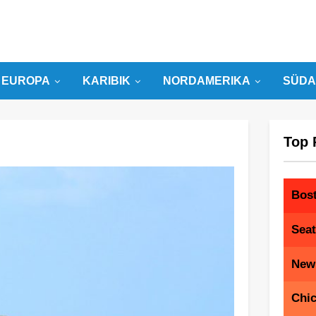
EUROPA
KARIBIK
NORDAMERIKA
SÜDA
Top 
Bos
Seat
New
Chi