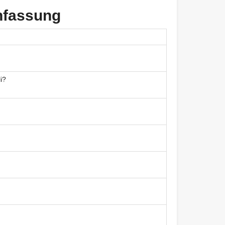
nfassung
i?