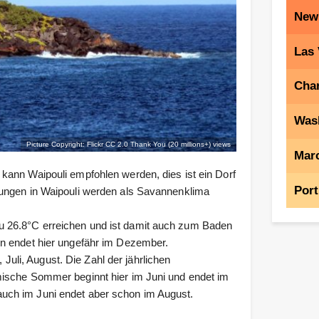
New
Las
Char
Was
Picture Copyright: Flickr CC 2.0
Thank You (20 millions+) views
Marc
kann Waipouli empfohlen werden, dies ist ein Dorf
Port
gungen in Waipouli werden als Savannenklima
 26.8°C erreichen und ist damit auch zum Baden
on endet hier ungefähr im Dezember.
 Juli, August. Die Zahl der jährlichen
mische Sommer beginnt hier im Juni und endet im
uch im Juni endet aber schon im August.