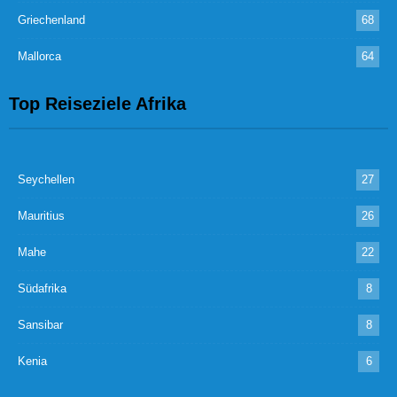
Griechenland
68
Mallorca
64
Top Reiseziele Afrika
Seychellen
27
Mauritius
26
Mahe
22
Südafrika
8
Sansibar
8
Kenia
6