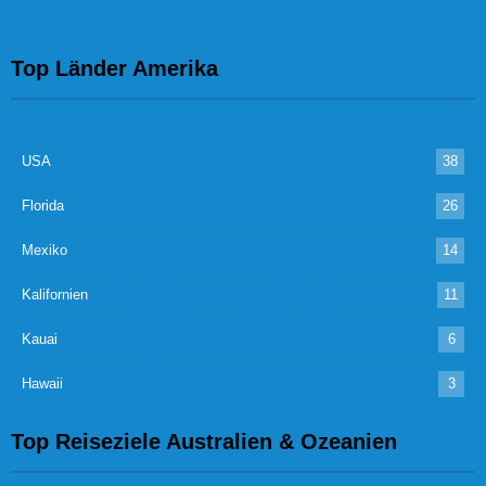
Top Länder Amerika
USA
38
Florida
26
Mexiko
14
Kalifornien
11
Kauai
6
Hawaii
3
Top Reiseziele Australien & Ozeanien