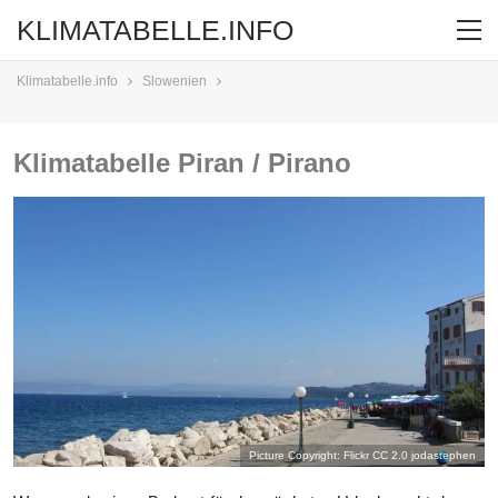
KLIMATABELLE.INFO
Klimatabelle.info
Slowenien
Klimatabelle Piran / Pirano
Picture Copyright: Flickr CC 2.0
jodastephen