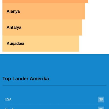
Alanya
Antalya
Kuşadası
Top Länder Amerika
USA
38