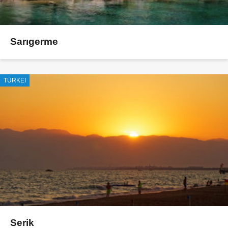
Sarıgerme
TÜRKEI
Serik