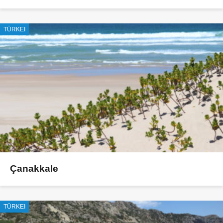
TÜRKEI
Çanakkale
TÜRKEI