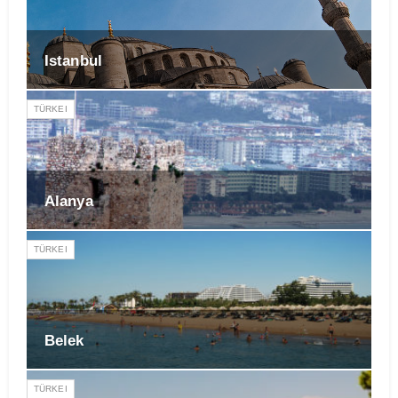
Istanbul
TÜRKEI
Alanya
TÜRKEI
Belek
TÜRKEI