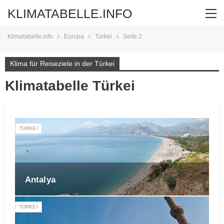
KLIMATABELLE.INFO
Klimatabelle.info
Europa
Türkei
Seite 2
Klima für Reiseziele in der Türkei
Klimatabelle Türkei
TÜRKEI
Antalya
TÜRKEI