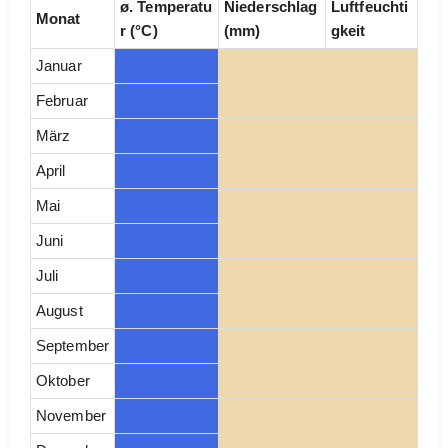
ø. Temperatu
Niederschlag
Luftfeuchti
Monat
r (°C)
(mm)
gkeit
Januar
Februar
März
April
Mai
Juni
Juli
August
September
Oktober
November