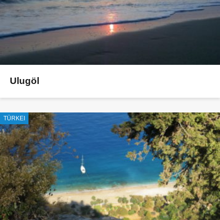
Ulugöl
TÜRKEI