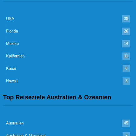
USA
38
Florida
26
Mexiko
14
Kalifornien
11
Kauai
6
Hawaii
3
Top Reiseziele Australien & Ozeanien
Australien
45
Australien & Ozeanien
7