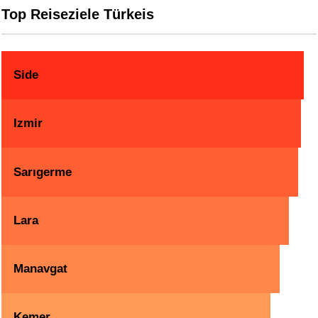
Top Reiseziele Türkeis
Side
Izmir
Sarıgerme
Lara
Manavgat
Kemer