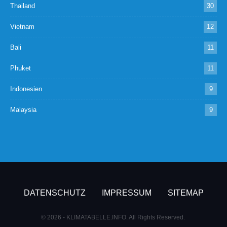
Thailand
30
Vietnam
12
Bali
11
Phuket
11
Indonesien
9
Malaysia
9
DATENSCHUTZ
IMPRESSUM
SITEMAP
© 2026 - KLIMATABELLE.INFO. All Rights Reserved.