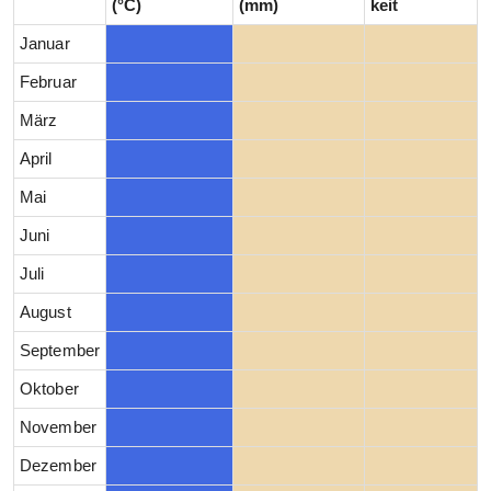
(°C)
(mm)
keit
Januar
Februar
März
April
Mai
Juni
Juli
August
September
Oktober
November
Dezember