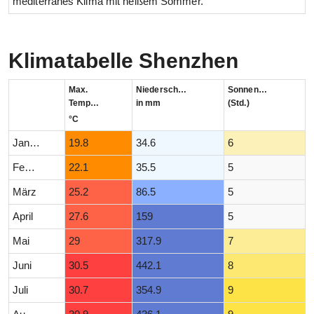
mediterranes Klima mit heißem Sommer.
Klimatabelle Shenzhen
Max.
Niederschlag
Sonnenstunden
Temperatur
in mm
(Std.)
°C
Januar
19.8
34.6
6
Februar
22.1
35.5
5
März
25.2
86.5
5
April
27.6
159
5
Mai
29
317.9
7
Juni
30.5
442.1
8
Juli
30.7
354.9
9