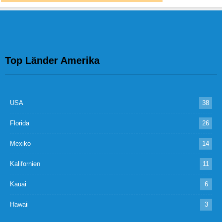
Top Länder Amerika
USA
38
Florida
26
Mexiko
14
Kalifornien
11
Kauai
6
Hawaii
3