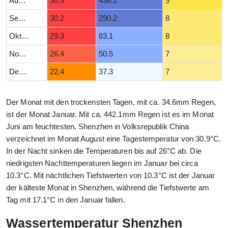
August
30.9
436.1
9
September
30.2
290.2
8
Oktober
29.3
83.1
8
November
26.4
50.5
7
Dezember
22.4
37.3
7
Der Monat mit den trockensten Tagen, mit ca. 34.6mm Regen,
ist der Monat Januar. Mit ca. 442.1mm Regen ist es im Monat
Juni am feuchtesten. Shenzhen in Volksrepublik China
verzeichnet im Monat August eine Tagestemperatur von 30.9°C.
In der Nacht sinken die Temperaturen bis auf 26°C ab. Die
niedrigsten Nachttemperaturen liegen im Januar bei circa
10.3°C. Mit nächtlichen Tiefstwerten von 10.3°C ist der Januar
der kälteste Monat in Shenzhen, während die Tiefstwerte am
Tag mit 17.1°C in den Januar fallen.
Wassertemperatur Shenzhen