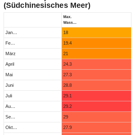
(Südchinesisches Meer)
Max.
Wassertemperatur (°C)
Januar
18
Februar
19.4
März
21
April
24.3
Mai
27.3
Juni
28.8
Juli
29.1
August
29.2
September
29
Oktober
27.9